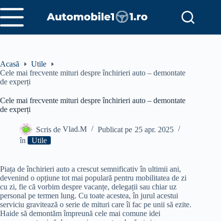
Sari
la
conținut
Acasă
Utile
Cele mai frecvente mituri despre închirieri auto – demontate
de experți
Cele mai frecvente mituri despre închirieri auto – demontate
de experți
Scris de
Vlad.M
Publicat pe
25 apr. 2025
în
Utile
Piața de închirieri auto a crescut semnificativ în ultimii ani,
devenind o opțiune tot mai populară pentru mobilitatea de zi
cu zi, fie că vorbim despre vacanțe, delegații sau chiar uz
personal pe termen lung. Cu toate acestea, în jurul acestui
serviciu gravitează o serie de mituri care îi fac pe unii să ezite.
Haide să demontăm împreună cele mai comune idei