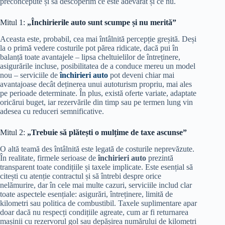
preconcepute și să descoperim ce este adevărat și ce nu.
Mitul 1:
„Închirierile auto sunt scumpe și nu merită”
Aceasta este, probabil, cea mai întâlnită percepție greșită. Deși
la o primă vedere costurile pot părea ridicate, dacă pui în
balanță toate avantajele – lipsa cheltuielilor de întreținere,
asigurările incluse, posibilitatea de a conduce mereu un model
nou – serviciile de
închirieri auto
pot deveni chiar mai
avantajoase decât deținerea unui autoturism propriu, mai ales
pe perioade determinate. În plus, există oferte variate, adaptate
oricărui buget, iar rezervările din timp sau pe termen lung vin
adesea cu reduceri semnificative.
Mitul 2:
„Trebuie să plătești o mulțime de taxe ascunse”
O altă teamă des întâlnită este legată de costurile neprevăzute.
În realitate, firmele serioase de
închirieri auto
prezintă
transparent toate condițiile și taxele implicate. Este esențial să
citești cu atenție contractul și să întrebi despre orice
nelămurire, dar în cele mai multe cazuri, serviciile includ clar
toate aspectele esențiale: asigurări, întreținere, limită de
kilometri sau politica de combustibil. Taxele suplimentare apar
doar dacă nu respecți condițiile agreate, cum ar fi returnarea
mașinii cu rezervorul gol sau depășirea numărului de kilometri