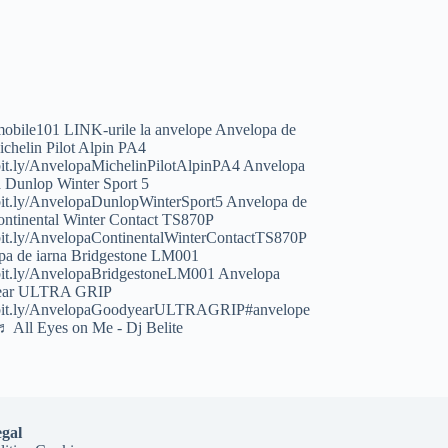
obile101
LINK-urile la anvelope Anvelopa de
ichelin Pilot Alpin PA4
/bit.ly/AnvelopaMichelinPilotAlpinPA4 Anvelopa
a Dunlop Winter Sport 5
/bit.ly/AnvelopaDunlopWinterSport5 Anvelopa de
ontinental Winter Contact TS870P
/bit.ly/AnvelopaContinentalWinterContactTS870P
pa de iarna Bridgestone LM001
/bit.ly/AnvelopaBridgestoneLM001 Anvelopa
ear ULTRA GRIP
//bit.ly/AnvelopaGoodyearULTRAGRIP
#anvelope
♬ All Eyes on Me - Dj Belite
gal