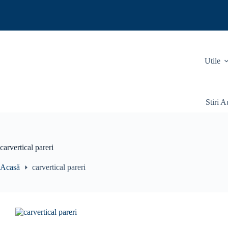
Sari
la
conținut
Utile
Stiri A
carvertical pareri
Acasă
carvertical pareri