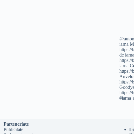
@autom
iarna M
https:/
de iarn
https:/
iarna C
https:/
Anvelo
https:/
Goody
https:
#iarna
Parteneriate
Publicitate
Le