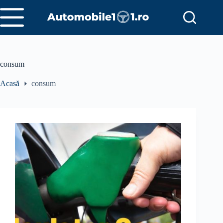
Sari
la
conținut
consum
Acasă
consum