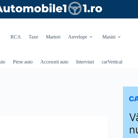
RCA
Taxe
Martori
Anvelope
Masini
uto
Piese auto
Accesorii auto
Interviuri
carVertical