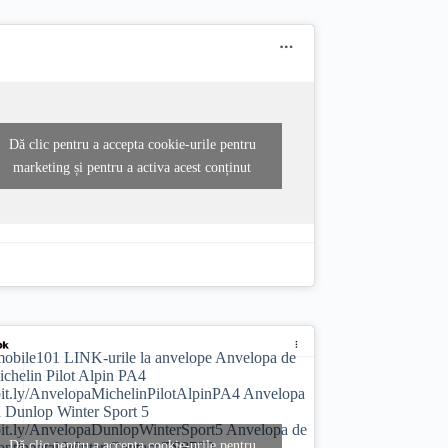
Dă clic pentru a accepta cookie-urile pentru
marketing și pentru a activa acest conținut
obile101
LINK-urile la anvelope Anvelopa de
ichelin Pilot Alpin PA4
/bit.ly/AnvelopaMichelinPilotAlpinPA4 Anvelopa
a Dunlop Winter Sport 5
/bit.ly/AnvelopaDunlopWinterSport5 Anvelopa de
Dă clic pentru a accepta cookie-urile pentru
ontinental Winter Contact TS870P