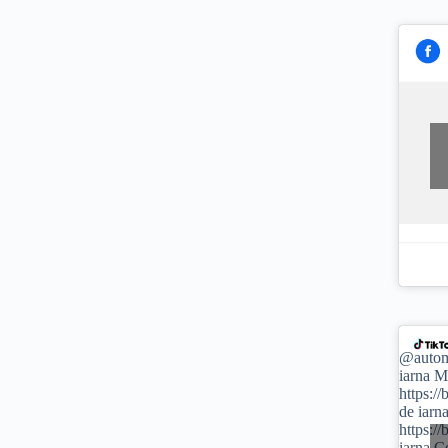
@autom
iarna M
https:/
de iarn
https:/
iarna C