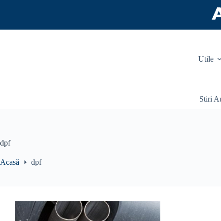
Sari
la
conținut
Utile
Stiri A
dpf
Acasă
dpf