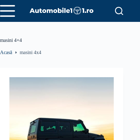
Sari
la
conținut
masini 4×4
Acasă
masini 4x4