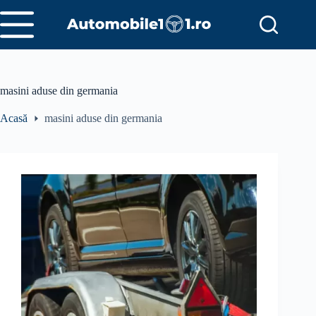
Sari
la
conținut
masini aduse din germania
Acasă
masini aduse din germania