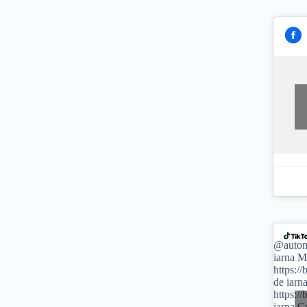
@autom
iarna M
https:/
de iarn
https:/
iarna C