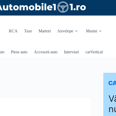
RCA
Taxe
Martori
Anvelope
Masini
uto
Piese auto
Accesorii auto
Interviuri
carVertical