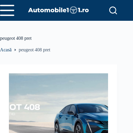
Sari
la
conținut
peugeot 408 pret
Acasă
peugeot 408 pret