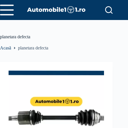
Sari
la
conținut
planetara defecta
Acasă
planetara defecta