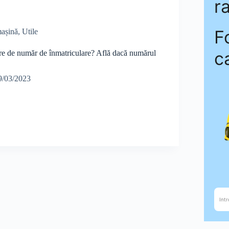
așină
,
Utile
are de număr de înmatriculare? Află dacă numărul
9/03/2023