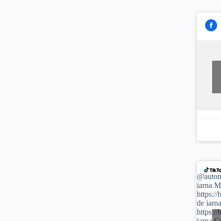
@autom
iarna M
https:/
de iarn
https:/
iarna C