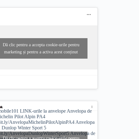
Dă clic pentru a accepta cookie-urile pentru
marketing și pentru a activa acest conținut
obile101
LINK-urile la anvelope Anvelopa de
ichelin Pilot Alpin PA4
/bit.ly/AnvelopaMichelinPilotAlpinPA4 Anvelopa
a Dunlop Winter Sport 5
/bit.ly/AnvelopaDunlopWinterSport5 Anvelopa de
Dă clic pentru a accepta cookie-urile pentru
ontinental Winter Contact TS870P