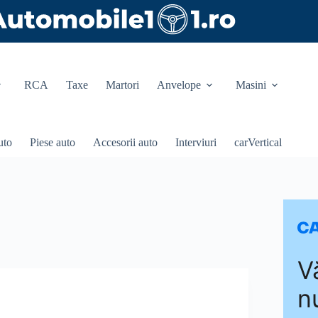
RCA
Taxe
Martori
Anvelope
Masini
uto
Piese auto
Accesorii auto
Interviuri
carVertical