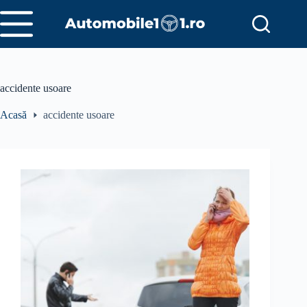
Sari
la
conținut
accidente usoare
Acasă
accidente usoare