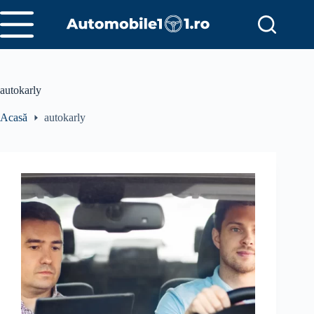
Sari
la
conținut
autokarly
Acasă
autokarly