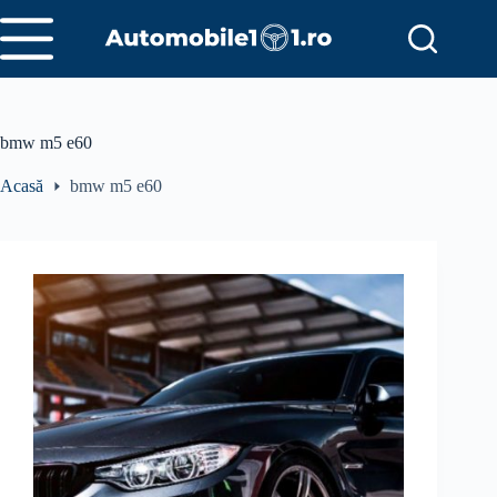
Sari
la
conținut
bmw m5 e60
Acasă
bmw m5 e60