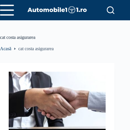
Sari
la
conținut
cat costa asigurarea
Acasă
cat costa asigurarea