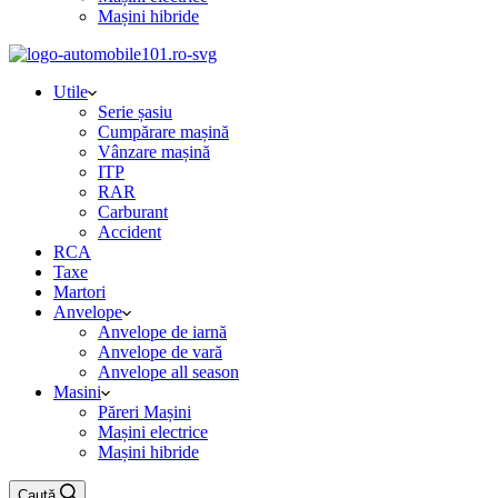
Mașini hibride
Utile
Serie șasiu
Cumpărare mașină
Vânzare mașină
ITP
RAR
Carburant
Accident
RCA
Taxe
Martori
Anvelope
Anvelope de iarnă
Anvelope de vară
Anvelope all season
Masini
Păreri Mașini
Mașini electrice
Mașini hibride
Caută