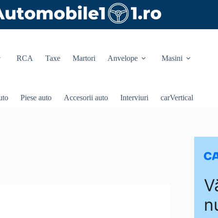
RCA
Taxe
Martori
Anvelope
Masini
uto
Piese auto
Accesorii auto
Interviuri
carVertical