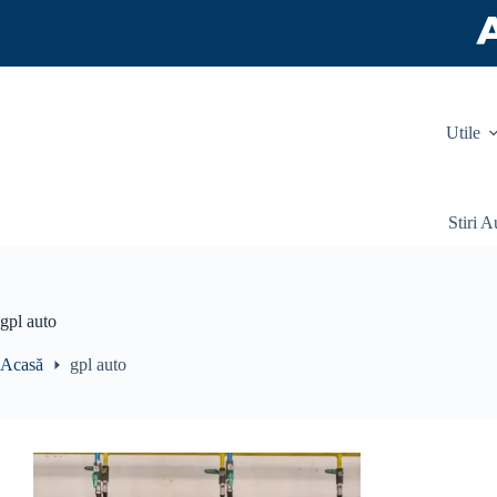
Sari
la
conținut
Utile
Stiri A
gpl auto
Acasă
gpl auto