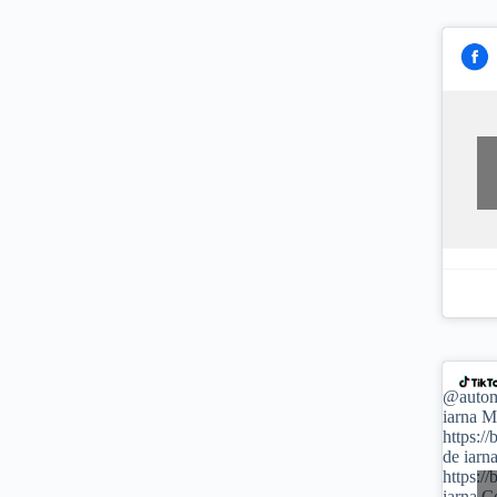
@autom
iarna M
https:/
de iarn
https:/
iarna C