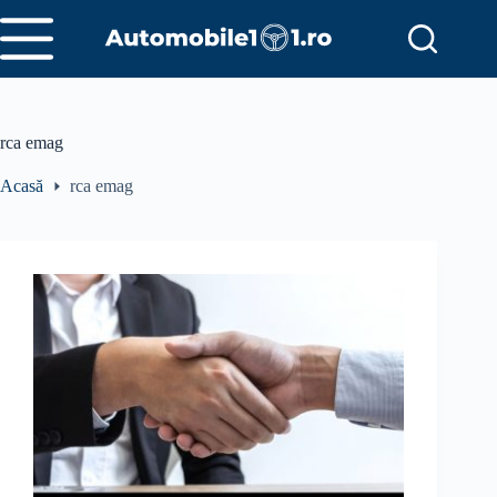
Sari
la
conținut
rca emag
Acasă
rca emag