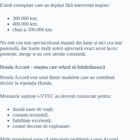
Există exemplare care au depășit fără intervenții majore:
300.000 km;
400.000 km;
chiar și 500.000 km.
Nu este cea mai spectaculoasă mașină din lume și nici cea mai
pasională, dar foarte mulți șoferi apreciază exact acest lucru:
pornește, merge și nu cere atenție constantă.
Honda Accord – mașina care refuză să îmbătrânească
Honda Accord este unul dintre modelele care au contribuit
decisiv la reputația Honda.
Motoarele aspirate i-VTEC au devenit cunoscute pentru:
durată mare de viață;
consum rezonabil;
fiabilitate excelentă;
costuri decente de exploatare.
Mulți proprietari spun că principala problemă a unui Accord