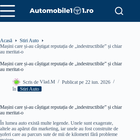
Sari
la
conținut
Acasă
Stiri Auto
Mașini care și-au câștigat reputația de „indestructibile” și chiar
au meritat-o
Mașini care și-au câștigat reputația de „indestructibile” și chiar
au meritat-o
Scris de
Vlad.M
Publicat pe
22 iun. 2026
în
Stiri Auto
Mașini care și-au câștigat reputația de „indestructibile” și chiar
au meritat-o
În lumea auto există multe legende. Unele sunt exagerate,
altele au apărut din marketing, iar unele au fost construite de
șoferi care au parcurs sute de mii de kilometri fără probleme
majore.