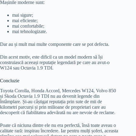
Mașinile moderne sunt:
mai sigure;
mai eficiente;
mai confortabile;
mai tehnologizate.
Dar au și mult mai multe componente care se pot defecta.
Din acest motiv, este dificil ca un model modern să își
construiască aceeași reputație legendară pe care au avut-o
W124 sau Octavia 1.9 TDI.
Concluzie
Toyota Corolla, Honda Accord, Mercedes W124, Volvo 850
și Skoda Octavia 1.9 TDI nu au devenit legende din
întâmplare. Și-au câștigat reputația prin sute de mii de
kilometri parcurși și prin milioane de proprietari care au
descoperit că fiabilitatea adevărată nu are nevoie de reclame.
Poate că niciuna dintre ele nu era perfectă, însă toate aveau o
calitate rară: inspirau încredere. Iar pentru mulți șoferi, aceasta