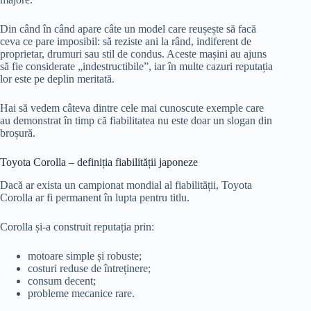
Din când în când apare câte un model care reușește să facă
ceva ce pare imposibil: să reziste ani la rând, indiferent de
proprietar, drumuri sau stil de condus. Aceste mașini au ajuns
să fie considerate „indestructibile”, iar în multe cazuri reputația
lor este pe deplin meritată.
Hai să vedem câteva dintre cele mai cunoscute exemple care
au demonstrat în timp că fiabilitatea nu este doar un slogan din
broșură.
Toyota Corolla – definiția fiabilității japoneze
Dacă ar exista un campionat mondial al fiabilității, Toyota
Corolla ar fi permanent în lupta pentru titlu.
Corolla și-a construit reputația prin:
motoare simple și robuste;
costuri reduse de întreținere;
consum decent;
probleme mecanice rare.