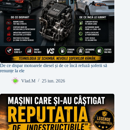
De ce dispar motoarele diesel și de ce încă refuză șoferii să
renunțe la ele
Vlad.M
25 iun. 2026