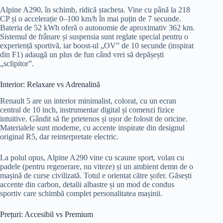
Alpine A290, în schimb, ridică ștacheta. Vine cu până la 218
CP și o accelerație 0–100 km/h în mai puțin de 7 secunde.
Bateria de 52 kWh oferă o autonomie de aproximativ 362 km.
Sistemul de frânare și suspensia sunt reglate special pentru o
experiență sportivă, iar boost-ul „OV” de 10 secunde (inspirat
din F1) adaugă un plus de fun când vrei să depășești
„sclipitor”.
Interior: Relaxare vs Adrenalină
Renault 5 are un interior minimalist, colorat, cu un ecran
central de 10 inch, instrumentar digital și comenzi fizice
intuitive. Gândit să fie prietenos și ușor de folosit de oricine.
Materialele sunt moderne, cu accente inspirate din designul
original R5, dar reinterpretate electric.
La polul opus, Alpine A290 vine cu scaune sport, volan cu
padele (pentru regenerare, nu viteze) și un ambient demn de o
mașină de curse civilizată. Totul e orientat către șofer. Găsești
accente din carbon, detalii albastre și un mod de condus
sportiv care schimbă complet personalitatea mașinii.
Prețuri: Accesibil vs Premium