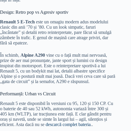
Design: Retro pop vs Agresiv sportiv
Renault 5 E-Tech
este un omagiu modern adus modelului
clasic din anii ’70 și ’80. Cu un look simpatic, faruri
„încântate” și detalii retro reinterpretate, pare făcut să smulgă
zâmbete în trafic. E genul de mașină care atrage priviri, dar
fără să epateze.
În schimb,
Alpine A290
vine cu o față mult mai nervoasă,
prize de aer mai pronunțate, jante sport și lumini cu design
inspirat din motorsport. Este o reinterpretare sportivă a lui
Renault 5, cu un bodykit mai lat, detalii albastre specifice
Alpine și o postură mult mai joasă. Dacă vrei ceva care să pară
„gata de circuit” și la semafor, A290 e răspunsul.
Performanță: Urban vs Circuit
Renault 5 este disponibil în versiuni cu 95, 120 și 150 CP. Cu
o baterie de 40 sau 52 kWh, autonomia variază între 300 și
405 km (WLTP), iar tracțiunea este față. E clar gândit pentru
oraș și navetă, unde se simte în largul lui – agil, silențios și
eficient. Asta dacă nu se
descarcă complet bateria
..