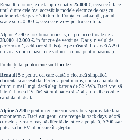
Renault 5 pornește de la aproximativ
25.000 €
, ceea ce îl face
unul dintre cele mai accesibile modele electrice de oraș cu
autonomie de peste 300 km. În Franța, cu subvenții, prețul
scade sub 20.000 €, ceea ce e wow pentru ce oferă.
Alpine A290 e poziționat mai sus, cu prețuri estimate de la
38.000–42.000 €
, în funcție de versiune. Dar și nivelul de
performanță, echipare și finisaje e pe măsură. E clar că A290
nu vrea să fie o mașină de volum – ci una pentru pasionați.
Public țintă: pentru cine sunt făcute?
Renault 5
e pentru cei care caută o electrică simpatică,
eficientă și accesibilă. Perfectă pentru oraș, dar și capabilă de
drumuri mai lungi, dacă alegi bateria de 52 kWh. Dacă vrei să
intri în lumea EV fără să rupi banca și să ai și un vibe cool, e
candidatul ideal.
Alpine A290
e pentru cei care vor senzații și sportivitate fără
motor termic. Dacă ești genul care merge la track days, adoră
curbele și vrea o mașină diferită de tot ce e pe piață, A290 s-ar
putea să fie EV-ul pe care îl așteptai.