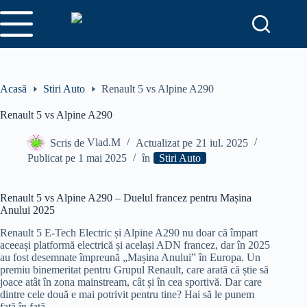
Sari
la
conținut
Acasă
Stiri Auto
Renault 5 vs Alpine A290
Renault 5 vs Alpine A290
Scris de
Vlad.M
Actualizat pe
21 iul. 2025
Publicat pe
1 mai 2025
în
Stiri Auto
Renault 5 vs Alpine A290 – Duelul francez pentru Mașina
Anului 2025
Renault 5 E-Tech Electric și Alpine A290 nu doar că împart
aceeași platformă electrică și același ADN francez, dar în 2025
au fost desemnate împreună „Mașina Anului” în Europa. Un
premiu binemeritat pentru Grupul Renault, care arată că știe să
joace atât în zona mainstream, cât și în cea sportivă. Dar care
dintre cele două e mai potrivit pentru tine? Hai să le punem
față în față.