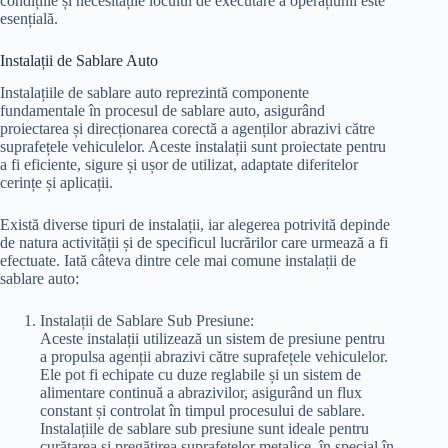
condițiile și necesitățile locului de executare a operațiunii este
esențială.
Instalații de Sablare Auto
Instalațiile de sablare auto reprezintă componente
fundamentale în procesul de sablare auto, asigurând
proiectarea și direcționarea corectă a agenților abrazivi către
suprafețele vehiculelor. Aceste instalații sunt proiectate pentru
a fi eficiente, sigure și ușor de utilizat, adaptate diferitelor
cerințe și aplicații.
Există diverse tipuri de instalații, iar alegerea potrivită depinde
de natura activității și de specificul lucrărilor care urmează a fi
efectuate. Iată câteva dintre cele mai comune instalații de
sablare auto:
Instalații de Sablare Sub Presiune:
Aceste instalații utilizează un sistem de presiune pentru
a propulsa agenții abrazivi către suprafețele vehiculelor.
Ele pot fi echipate cu duze reglabile și un sistem de
alimentare continuă a abrazivilor, asigurând un flux
constant și controlat în timpul procesului de sablare.
Instalațiile de sablare sub presiune sunt ideale pentru
curățarea și pregătirea suprafețelor metalice, în special în