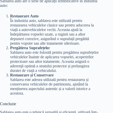
Sablarea auto are o serie de aplicații semnificative în industria
auto:
Restaurare Auto
În industria auto, sablarea este utilizată pentru
restaurarea vehiculelor clasice sau pentru aducerea la
viață a autovehiculelor vechi. Aceasta ajută la
îndepărtarea vopselei uzate, a ruginii sau a altor
depuneri corozive, asigurând o suprafață pregătită
pentru vopsire sau alte tratamente ulterioare.
Pregătirea Suprafețelo
r
Sablarea auto este folosită pentru pregătirea suprafețelor
vehiculelor înainte de aplicarea vopselei, acoperirilor
protectoare sau altor tratamente. Aceasta asigură o
aderență optimă a stratului protector și prelungirea
duratei de viață a vehiculului.
Restaurare și Conservare
Sablarea este adesea utilizată pentru restaurarea și
conservarea vehiculelor de patrimoniu, ajutând la
menținerea aspectului autentic și a valorii istorice a
acestora.
Concluzie
Sablarea auto este o tehnică versatilă și eficientă, utilizată într-