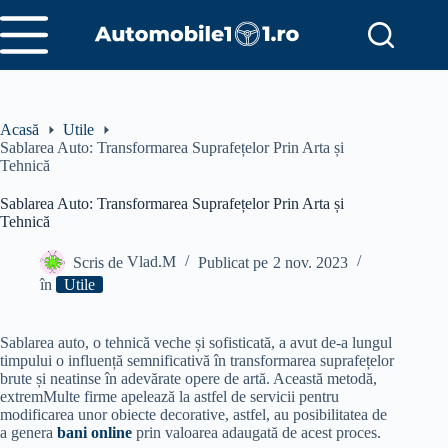
Sari
la
conținut
Acasă
Utile
Sablarea Auto: Transformarea Suprafețelor Prin Arta și
Tehnică
Sablarea Auto: Transformarea Suprafețelor Prin Arta și
Tehnică
Scris de
Vlad.M
Publicat pe
2 nov. 2023
în
Utile
Sablarea auto, o tehnică veche și sofisticată, a avut de-a lungul
timpului o influență semnificativă în transformarea suprafețelor
brute și neatinse în adevărate opere de artă. Această metodă,
extremMulte firme apelează la astfel de servicii pentru
modificarea unor obiecte decorative, astfel, au posibilitatea de
a genera
bani online
prin valoarea adaugată de acest proces.