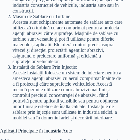
industria construcției de vehicule, industria auto sau în
construcții.
Mașini de Sablare cu Turbine:
Acestea sunt echipamente automate de sablare auto care
utilizează o turbină cu aer comprimat pentru a proiecta
agenții abrazivi către suprafețe. Mașinile de sablare cu
turbine sunt versatile și pot fi utilizate pentru diferite
materiale și aplicații. Ele oferă control precis asupra
vitezei și direcției proiectării agenților abrazivi,
asigurând o prelucrare uniformă și eficientă a
suprafețelor vehiculelor.
Instalații de Sablare Prin Injecție:
Aceste instalații folosesc un sistem de injectare pentru a
amesteca agenții abrazivi cu aerul comprimat înainte de
a fi proiectați către suprafețele vehiculelor. Această
metodă permite utilizarea unor abrazivi mai fini și
controlul precis al concentrației de abrazivi, fiind
potrivită pentru aplicații sensibile sau pentru obținerea
unor finisaje estetice de înaltă calitate. Instalațiile de
sablare prin injecție sunt utilizate în industria sticlei, a
mobilei sau în domeniul artei și decorării interioare.
Aplicații Principale în Industria Auto