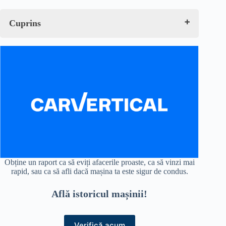
Cuprins
Ce Reprezintă Sablarea Auto?
Aplicații în Sablarea Auto
Alegerea Sistemului Potrivit
Instalații de Sablare Auto
Aplicații Principale în Industria Auto
Concluzie
Obține un raport ca să eviți afacerile proaste, ca să vinzi mai
rapid, sau ca să afli dacă mașina ta este sigur de condus.
Află istoricul mașinii!
Verifică acum