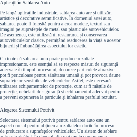
Aplicații în Sablarea Auto
Pe lângă aplicațiile industriale, sablarea auto are și utilizări
artistice și decorative semnificative. În domeniul artei auto,
sablarea poate fi folosită pentru a crea modele, texturi sau
imagini pe suprafețele de metal sau plastic ale autovehiculelor.
De asemenea, este utilizată în restaurarea și conservarea
autovehiculelor clasice, permițând readucerea la viață a acestor
bijuterii și îmbunătățirea aspectului lor estetic.
Cu toate că sablarea auto poate produce rezultate
impresionante, este esențial să se respecte măsuri de siguranță
adecvate în timpul procesului, deoarece particulele abrazive
pot fi periculoase pentru sănătatea umană și pot provoca daune
suprafețelor sensibile ale vehiculelor. Astfel, este necesară
utilizarea echipamentelor de protecție, cum ar fi măștile de
protecție, ochelarii de siguranță și echipamentul adecvat pentru
a preveni expunerea la particule și inhalarea prafului rezultat.
Alegerea Sistemului Potrivit
Selectarea sistemului potrivit pentru sablarea auto este un
aspect crucial pentru obținerea rezultatelor dorite în procesul
de prelucrare a suprafețelor vehiculelor. Un sistem de sablare
auto este alcătuit, în general, din mai multe componente