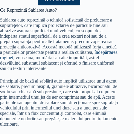
Ce Reprezintă Sablarea Auto?
Sablarea auto reprezintă o tehnică sofisticată de prelucrare a
suprafețelor, care implică proiectarea de particule fine sau
abrazive asupra suprafeței unui vehicul, cu scopul de a
îndepărta stratul superficial, de a crea texturi noi sau de a
pregăti suprafața pentru alte tratamente, precum vopsirea sau
protecția anticorozivă. Această metodă utilizează forța cinetică
a particulelor proiectate pentru a realiza curățarea,
îndepărtarea
ruginei
, vopseaua, murdăria sau alte impurități, astfel
dezvăluind substratul subiacent și oferind o finisare uniformă
sau cu texturi interesante.
Principiul de bază al sablării auto implică utilizarea unui agent
de sablare, precum nisipul, granulele abrazive, bicarbonatul de
sodiu sau chiar apă sub presiune, care este propulsat cu putere
prin intermediul unui jet de aer comprimat sau de apă. Aceste
particule sau agentul de sablare sunt direcționate spre suprafața
vehiculului prin intermediul unei duze sau a unei pensule
speciale, într-un flux concentrat și controlat, care elimină
depunerile nedorite sau pregătește materialul pentru tratamente
ulterioare.