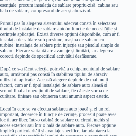
esențiale, precum instalația de sablare propriu-zisă, cabina sau
hala de sablare, compresorul de aer și abrazivul.
Primul pas în alegerea sistemului adecvat constă în selectarea
tipului de instalație de sablare auto în funcție de necesitățile și
cerințele aplicației. Există diverse opțiuni disponibile, cum ar fi
instalația de sablare sub presiune, mașina de sablare cu
turbine, instalația de sablare prin injecție sau pistolul simplu de
sablare. Fiecare variantă are avantaje și limitări, iar alegerea
corectă depinde de specificul activității desfășurate.
După ce s-a făcut selecția potrivită a echipamentului de sablare
auto, următorul pas constă în stabilirea tipului de abraziv
utilizat în aplicație. Această alegere depinde de mai mulți
factori, cum ar fi tipul instalației de sablare auto aleasă și
scopul final al operațiunii de sablare, fie că este vorba de
curățare, finisare sau obținerea unui anumit aspect estetic.
Locul în care se va efectua sablarea auto joacă și el un rol
important, deoarece în funcție de cerințe, procesul poate avea
loc în aer liber, într-o cabină de sablare cu circuit închis și
acces exterior sau într-o hală de sablare auto. Fiecare opțiune
implică particularități și avantaje specifice, iar adaptarea la