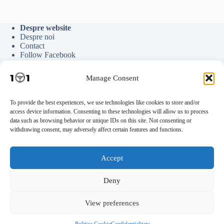
Despre website
Despre noi
Contact
Follow Facebook
Follow Google News
Follow Youtube
Manage Consent
Follow Tiktok
To provide the best experiences, we use technologies like cookies to store and/or
access device information. Consenting to these technologies will allow us to process
Parteneriate
data such as browsing behavior or unique IDs on this site. Not consenting or
Publicitate
withdrawing consent, may adversely affect certain features and functions.
Scrie pentru noi
Documente Auto
Statistici Blog
Accept
Găzduire Hostinger
Deny
Legal
View preferences
Politica Cookie
Confidențialitate
Disclaimer de afiliere