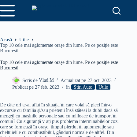
Sari
la
conținut
Acasă
Utile
Top 10 cele mai aglomerate orașe din lume. Pe ce poziție este
București.
Top 10 cele mai aglomerate orașe din lume. Pe ce poziție este
București.
Scris de
Vlad.M
Actualizat pe
27 oct. 2023
Publicat pe
27 feb. 2023
în
Stiri Auto
Utile
De câte ori te-ai aflat în situația în care voiai să pleci într-o
excursie cu familia și/sau prietenii însă stăteai la dubii dacă să
mergeți cu mașinile personale sau cu mijloace de transport în
comun? Cu siguranță v-ați pus problema interminabilelor cozi
care se formează în orașe, timpul pierdut în aglomerație sau
cheltuielile cu combustibilul, gânduri normale de altfel. Din