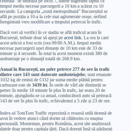
centrală” se situează pe locul 7, datele sugerând faptul că
timpul mediu necesar parcurgerii a 10 km a scăzut cu 10
secunde. La categoria „zonă metropolitană” Bucureștiul se
află pe poziția a 10-a la cele mai aglomerate orașe, nefiind
înregistrată vreo modificare a timpului petrecut în trafic.
Dacă vrei să verifici în ce stadiu se află traficul acum în
București, trebuie doar să apeși pe
acest link
. La ora la care
acest articol a fost scris (ora 09:00 A.M.), timpul mediu
necesar parcurgerii unei distanțe de 10 km este de 33 de
minute și 4 secunde. În total la acest moment există 380 de
ambuteiaje pe o distanță totală de 268.9 km.
Anual în București, un șofer petrece 277 de ore în trafic
dintre care 143 sunt datorate ambuteiajelo
r, sunt emanate
1032 kg de emisii de CO2 iar suma medie plătită pentru
carburant este de
3439 lei
. În orele de vârf ale dimineții se
petrec în medie 18 minute în plus în trafic, iar seara 20 de
minute, ajungându-se ca anual, conducătorii auto să petreacă
143 de ore în plus în trafic, echivalentul a 5 zile și 23 de ore.
Index-ul TomTom Traffic reprezintă o resursă utilă demnă de
avut în vedere atunci când dorim să călătorim cu mașina
personală. Momentan, pentru România, acest site analizează
datele doar pentru capitala țării. Dacă dorești însă să părăsești