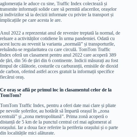
aglomerația le aduce cu sine, Traffic Index colectează și
transmite informații solide care să permită afacerilor, orașelor
și indivizilor să ia decizii informate cu privire la transport și
implicațiile pe care acesta le are.
Anul 2022 a reprezentat anul de revenire treptată la normal, de
reluare a activităților cotidiene în urma pandemiei. Odată cu
acest lucru au revenit la varianta „normală” și transporturile,
reluându-se regularitatea cu care circulă. TomTom Traffic
Index oferă un clasament pentru anul 2022 care acoperă 389
de țări, din 56 de țări din 6 continente. Indicii măsurați au fost
timpul de călătorie, costurile cu carburanții, emisiile de dioxid
de carbon, oferind astfel acces gratuit la informații specifice
fiecărui oraș.
Ce oraș se află pe primul loc în clasamentul celor de la
TomTom?
TomTom Traffic Index, pentru a oferi date mai clare și pliate
pe nevoile șoferilor, au hotărât să împartă orașul în „zona
centrală” și „zona metropolitană”. Prima zonă acoperă o
distanță de 5 km de la punctul central cel mai aglomerat al
orașului. Iar a doua face referire la periferia orașului și o parte
din localitățile mici alăturate.