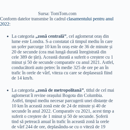
Sursa: TomTom.com
Conform datelor transmise în cadrul
clasamentului pentru anul
2022
:
La categoria
„zonă centrală”
, cel aglomerat oraș din
lume este Londra. S-a constatat că timpul mediu în care
un șofer parcurge 10 km în oraș este de 36 de minute și
20 de secunde (cea mai lungă durată înregistrată din
cele 389 de țări). Această durată a suferit o creștere cu 1
minut și 50 de secunde comparativ cu anul 2021. Astfel,
conducătorii auto petrec în medie 325 de ore pe an în
trafic în orele de vârf, viteza cu care se deplasează fiind
de 14 km/h.
La categoria
„zonă de metropolitană”
, titlul de cel mai
aglomerat îi revine orașului Bogota din Columbia.
Astfel, timpul mediu necesar parcugerii unei distanțe de
10 km în această zonă este de 24 de minute și 40 de
secunde în anul 2022. Comparativ cu 2021, acest timp a
suferit o creștere de 1 minut și 50 de secunde. Șoferii
tind să petreacă anual în trafic în această zonă la orele
de vârf 244 de ore, deplasându-se cu o viteză de 19