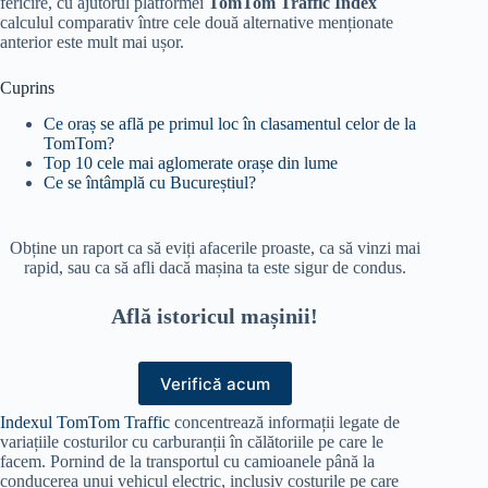
fericire, cu ajutorul platformei
TomTom Traffic Index
calculul comparativ între cele două alternative menționate
anterior este mult mai ușor.
Cuprins
Ce oraș se află pe primul loc în clasamentul celor de la
TomTom?
Top 10 cele mai aglomerate orașe din lume
Ce se întâmplă cu Bucureștiul?
Obține un raport ca să eviți afacerile proaste, ca să vinzi mai
rapid, sau ca să afli dacă mașina ta este sigur de condus.
Află istoricul mașinii!
Verifică acum
Indexul TomTom Traffic
concentrează informații legate de
variațiile costurilor cu carburanții în călătoriile pe care le
facem. Pornind de la transportul cu camioanele până la
conducerea unui vehicul electric, inclusiv costurile pe care