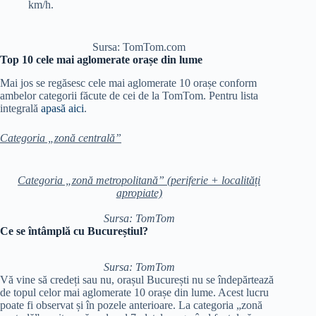
km/h.
Sursa: TomTom.com
Top 10 cele mai aglomerate orașe din lume
Mai jos se regăsesc cele mai aglomerate 10 orașe conform
ambelor categorii făcute de cei de la TomTom. Pentru lista
integrală
apasă aici
.
Categoria „zonă centrală”
Categoria „zonă metropolitană” (periferie + localități
apropiate)
Sursa: TomTom
Ce se întâmplă cu Bucureștiul?
Sursa: TomTom
Vă vine să credeți sau nu, orașul București nu se îndepărtează
de topul celor mai aglomerate 10 orașe din lume. Acest lucru
poate fi observat și în pozele anterioare. La categoria „zonă