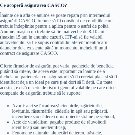
Ce acoperă asigurarea CASCO?
Înainte de a afla ce anume se poate repara prin intermediul
asigurării CASCO, trebuie să fii conștient de condițiile care
trebuie îndeplinite pentru a aplica pentru o astfel de poliță.
Anume: mașina nu trebuie să fie mai veche de 8-10 ani
(maxim 15 ani în anumite cazuri),
ITP-ul
să fie valabil,
autovehiculul să fie supus controlului aferent identificării
daunelor deja existente până în momentul încheierii unui
contract de asigurare CASCO.
Oferte firmelor de asigurări pot varia, pachetele de beneficia
putând să difere, de aceea este important ca înainte de a
încheia un parteneriat cu asiguratorii să fi cercetat piața și să fi
identificat deja un ideal pe care ți-ai dori să îl deții. Cu toate
acestea, există o serie de riscuri general valabile pe care orice
companie de asigurări trebuie să le suporte:
Avarii: aici se încadrează ciocnirile, zgârieturile,
loviturile, răsturnările, căderile în apă sau prăpăstii,
incendiere sau căderea unor obiecte străine pe vehicul;
Acte de vandalism: pagube produse de răuvoitorii
identificați sau neidentificați;
Fenomene naturale: alunecări de teren, trăsnete,