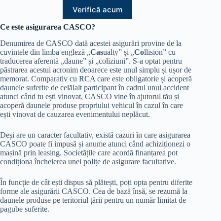
Verifică acum
Ce este asigurarea CASCO?
Denumirea de CASCO dată acestei asigurări provine de la
cuvintele din limba engleză „
Cas
ualty” și „
Co
llision” cu
traducerea aferentă „daune” și „coliziuni”. S-a optat pentru
păstrarea acestui acronim deoarece este unul simplu și ușor de
memorat. Comparativ cu
RCA
care este obligatorie și acoperă
daunele suferite de celălalt participant în cadrul unui accident
atunci când tu ești vinovat, CASCO vine în ajutorul tău și
acoperă daunele produse propriului vehicul în cazul în care
ești vinovat de cauzarea evenimentului neplăcut.
Deși are un caracter facultativ, există cazuri în care asigurarea
CASCO poate fi impusă și anume atunci când achiziționezi o
mașină prin leasing. Societățile care acordă finanțarea pot
condiționa încheierea unei polițe de asigurare facultative.
În funcție de cât ești dispus să plătești, poți opta pentru diferite
forme ale asigurării CASCO. Cea de bază însă, se rezumă la
daunele produse pe teritoriul țării pentru un număr limitat de
pagube suferite.