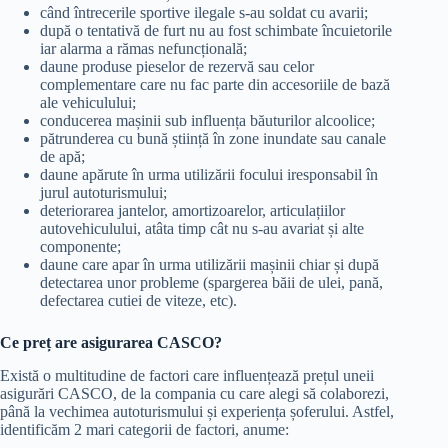
când întrecerile sportive ilegale s-au soldat cu avarii;
după o tentativă de furt nu au fost schimbate încuietorile
iar alarma a rămas nefuncțională;
daune produse pieselor de rezervă sau celor
complementare care nu fac parte din accesoriile de bază
ale vehiculului;
conducerea mașinii sub influența băuturilor alcoolice;
pătrunderea cu bună știință în zone inundate sau canale
de apă;
daune apărute în urma utilizării focului iresponsabil în
jurul autoturismului;
deteriorarea jantelor, amortizoarelor, articulațiilor
autovehiculului, atâta timp cât nu s-au avariat și alte
componente;
daune care apar în urma utilizării mașinii chiar și după
detectarea unor probleme (spargerea băii de ulei, pană,
defectarea cutiei de viteze, etc).
Ce preț are asigurarea CASCO?
Există o multitudine de factori care influențează prețul uneii
asigurări CASCO, de la compania cu care alegi să colaborezi,
până la vechimea autoturismului și experiența șoferului. Astfel,
identificăm 2 mari categorii de factori, anume: