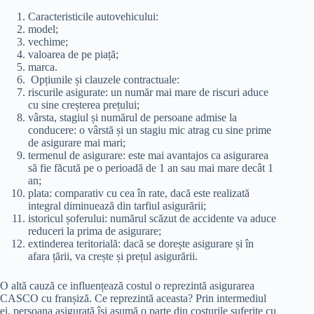
Caracteristicile autovehicului:
model;
vechime;
valoarea de pe piață;
marca.
Opțiunile și clauzele contractuale:
riscurile asigurate: un număr mai mare de riscuri aduce
cu sine creșterea prețului;
vârsta, stagiul și numărul de persoane admise la
conducere: o vârstă și un stagiu mic atrag cu sine prime
de asigurare mai mari;
termenul de asigurare: este mai avantajos ca asigurarea
să fie făcută pe o perioadă de 1 an sau mai mare decât 1
an;
plata: comparativ cu cea în rate, dacă este realizată
integral diminuează din tarfiul asigurării;
istoricul șoferului: numărul scăzut de accidente va aduce
reduceri la prima de asigurare;
extinderea teritorială: dacă se dorește asigurare și în
afara țării, va crește și prețul asigurării.
O altă cauză ce influențează costul o reprezintă asigurarea
CASCO cu franșiză. Ce reprezintă aceasta? Prin intermediul
ei, persoana asigurată își asumă o parte din costurile suferite cu