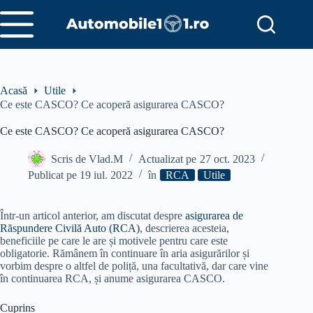
Sari
la
conținut
Acasă
Utile
Ce este CASCO? Ce acoperă asigurarea CASCO?
Ce este CASCO? Ce acoperă asigurarea CASCO?
Scris de
Vlad.M
Actualizat pe
27 oct. 2023
Publicat pe
19 iul. 2022
în
RCA
Utile
Într-un articol anterior, am discutat despre
asigurarea de
Răspundere Civilă Auto (RCA)
, descrierea acesteia,
beneficiile pe care le are și motivele pentru care este
obligatorie. Rămânem în continuare în aria asigurărilor și
vorbim despre o altfel de poliță, una facultativă, dar care vine
în continuarea RCA, și anume asigurarea CASCO.
Cuprins