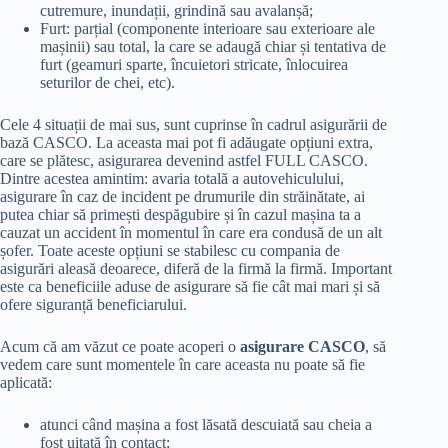
cutremure, inundații, grindină sau avalanșă;
Furt: parțial (componente interioare sau exterioare ale
mașinii) sau total, la care se adaugă chiar și tentativa de
furt (geamuri sparte, încuietori stricate, înlocuirea
seturilor de chei, etc).
Cele 4 situații de mai sus, sunt cuprinse în cadrul asigurării de
bază CASCO. La aceasta mai pot fi adăugate opțiuni extra,
care se plătesc, asigurarea devenind astfel FULL CASCO.
Dintre acestea amintim: avaria totală a autovehiculului,
asigurare în caz de incident pe drumurile din străinătate, ai
putea chiar să primești despăgubire și în cazul mașina ta a
cauzat un accident în momentul în care era condusă de un alt
șofer. Toate aceste opțiuni se stabilesc cu compania de
asigurări aleasă deoarece, diferă de la firmă la firmă. Important
este ca beneficiile aduse de asigurare să fie cât mai mari și să
ofere siguranță beneficiarului.
Acum că am văzut ce poate acoperi o
asigurare CASCO
, să
vedem care sunt momentele în care aceasta nu poate să fie
aplicată:
atunci când mașina a fost lăsată descuiată sau cheia a
fost uitată în contact;