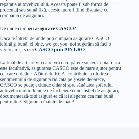
reparația autovehiculului. Aceasta poate fi sub formă de
procentaj sau sumă fixă, aceste lucruri fiind discutate cu
compania de asigurări.
De unde cumperi
asigurare CASCO
?
Dacă te întrebi de unde poți cumpără asigurare CASCO
ieftină și bună, ei bine, we got you: noi sugerăm să faci o
verificare și să iei
CASCO prin PINT.RO
La final de articol vin către voi cu o părere sinceră: chiar dacă
este facultativă, asigurarea CASCO este de mare ajutor pentru
cel care o deține. Alături de RCA, contribuie la oferirea
sentimentului de siguranță ridicată pe șosele deoarece,
CASCO se poate exitinde chiar și spre sănătatea șoferului
autovehiculului. Înainte de încheierea unei astfel de asigurări,
documentează-te și asigură-te că iei alegerea cea mai bună
pentru tine. Siguranța înainte de toate!