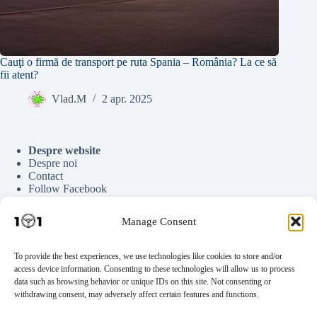
Cauţi o firmă de transport pe ruta Spania – România? La ce să
fii atent?
Vlad.M
2 apr. 2025
Despre website
Despre noi
Contact
Follow Facebook
Follow Google News
Follow Youtube
Manage Consent
Follow Tiktok
To provide the best experiences, we use technologies like cookies to store and/or
access device information. Consenting to these technologies will allow us to process
Parteneriate
data such as browsing behavior or unique IDs on this site. Not consenting or
Publicitate
withdrawing consent, may adversely affect certain features and functions.
Scrie pentru noi
Documente Auto