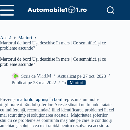
Sari
la
conținut
Acasă
Martori
Martorul de bord Uși deschise în mers | Ce semnifică și ce
probleme ascunde?
Martorul de bord Uși deschise în mers | Ce semnifică și ce
probleme ascunde?
Scris de
Vlad.M
Actualizat pe
27 oct. 2023
Publicat pe
23 mai 2022
în
Martori
Prezența
martorilor aprinși în bord
reprezintă un motiv
îngrijorare în rândul șoferilor. Aceste situații nu trebuie tratate
cu indiferență, recomandată fiind identificarea problemei în cel
mai scurt timp și soluționarea acesteia. Majoritatea șoferilor
știu cu ce probleme se confruntă mașinile pe care le conduc și
au chiar și soluția cea mai rapidă pentru rezolvarea acestora.