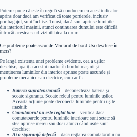
Putem spune că este în regulă să conducem cu acest indicator
aprins doar dacă am verificat că toate portierele, inclusiv
portbagajul, sunt închise. Totuși, dacă sunt aprinse luminile
din interiorul mașinii, atunci continuarea dumului este dificilă
întrucât acestea scad vizibilitatea la drum.
Ce probleme poate ascunde Martorul de bord Uși deschise în
mers?
Pe langă existența unei probleme evidente, cea a ușilor
deschise, apariția acestui martor în bordul mașinii și
menținerea luminilor din interior aprinse poate ascunde și
probleme mecanice sau electrice, cum ar fi:
Bateria supratensionată
– deconectează bateria și
scoate siguranța. Scoate releul pentru luminile ușilor.
Această acțiune poate deconecta luminile pentru ușile
mașinii;
Comutatorul nu este reglat bine
– verifică dacă
comutatoarele pentru luminile interioare sunt setate să
stea aprinse mereu sau doar atunci când ușile sunt
deschise;
Ai o siguranță defectă
– dacă reglarea comutatorului nu