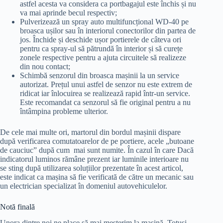
astfel acesta va considera ca portbagajul este închis și nu
va mai aprinde becul respectiv;
Pulverizează un spray auto multifuncțional WD-40 pe
broasca ușilor sau în interiorul conectorilor din partea de
jos. Închide și deschide ușor portierele de câteva ori
pentru ca spray-ul să pătrundă în interior și să curețe
zonele respective pentru a ajuta circuitele să realizeze
din nou contact;
Schimbă senzorul din broasca mașinii la un service
autorizat. Prețul unui astfel de senzor nu este extrem de
ridicat iar înlocuirea se realizează rapid într-un service.
Este recomandat ca senzorul să fie original pentru a nu
întâmpina probleme ulterior.
De cele mai multe ori, martorul din bordul mașinii dispare
după verificarea comutatoarelor de pe portiere, acele „butoane
de cauciuc” după cum mai sunt numite. În cazul în care Dacă
indicatorul luminos rămâne prezent iar luminile interioare nu
se sting după utilizarea soluțiilor prezentate în acest articol,
este indicat ca mașina să fie verificată de către un mecanic sau
un electrician specializat în domeniul autovehiculelor.
Notă finală
Unora dintre noi ne place să mai meșterim la mașină. Totuși,