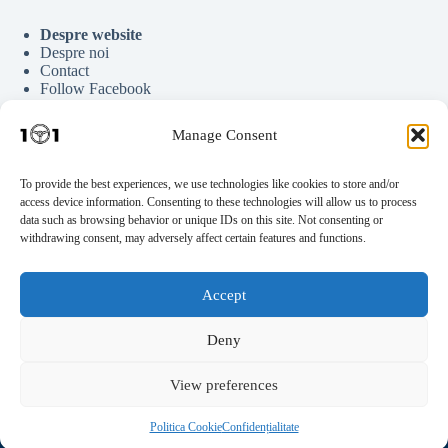
Despre website
Despre noi
Contact
Follow Facebook
Follow Google News
Follow Youtube
Manage Consent
Follow Tiktok
To provide the best experiences, we use technologies like cookies to store and/or
access device information. Consenting to these technologies will allow us to process
Parteneriate
data such as browsing behavior or unique IDs on this site. Not consenting or
Publicitate
withdrawing consent, may adversely affect certain features and functions.
Scrie pentru noi
Documente Auto
Statistici Blog
Accept
Găzduire Hostinger
Deny
Legal
View preferences
Politica Cookie
Confidențialitate
Disclaimer de afiliere
Politica Cookie
Confidențialitate
Copyright © 2026 Automobile101.ro | by
WebDesignIasi.ro