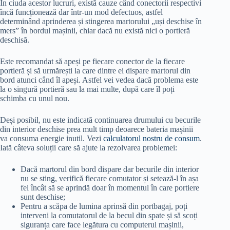
În ciuda acestor lucruri, există cauze când conectorii respectivi
încă funcționează dar într-un mod defectuos, astfel
determinând aprinderea și stingerea martorului „uși deschise în
mers” în bordul mașinii, chiar dacă nu există nici o portieră
deschisă.
Este recomandat să apeși pe fiecare conector de la fiecare
portieră și să urmărești la care dintre ei dispare martorul din
bord atunci când îl apeși. Astfel vei vedea dacă problema este
la o singură portieră sau la mai multe, după care îl poți
schimba cu unul nou.
Deși posibil, nu este indicată continuarea drumului cu becurile
din interior deschise prea mult timp deoarece bateria mașinii
va consuma energie inutil. Vezi
calculatorul nostru de consum
.
Iată câteva soluții care să ajute la rezolvarea problemei:
Dacă martorul din bord dispare dar becurile din interior
nu se sting, verifică fiecare comutator și setează-l în așa
fel încât să se aprindă doar în momentul în care portiere
sunt deschise;
Pentru a scăpa de lumina aprinsă din portbagaj, poți
interveni la comutatorul de la becul din spate și să scoți
siguranța care face legătura cu computerul mașinii,