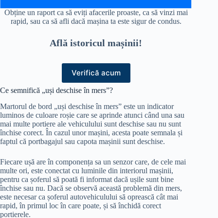
Obține un raport ca să eviți afacerile proaste, ca să vinzi mai
rapid, sau ca să afli dacă mașina ta este sigur de condus.
Află istoricul mașinii!
Verifică acum
Ce semnifică „uși deschise în mers”?
Martorul de bord „uși deschise în mers” este un indicator
luminos de culoare roșie care se aprinde atunci când una sau
mai multe portiere ale vehiculului sunt deschise sau nu sunt
închise corect. În cazul unor mașini, acesta poate semnala și
faptul că portbagajul sau capota mașinii sunt deschise.
Fiecare ușă are în componența sa un senzor care, de cele mai
multe ori, este conectat cu luminile din interiorul mașinii,
pentru ca șoferul să poată fi informat dacă ușile sunt bine
închise sau nu. Dacă se observă această problemă din mers,
este necesar ca șoferul autovehiculului să oprească cât mai
rapid, în primul loc în care poate, și să închidă corect
portierele.