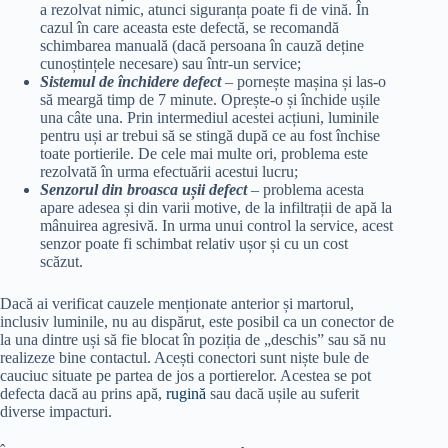
a rezolvat nimic, atunci siguranța poate fi de vină. În
cazul în care aceasta este defectă, se recomandă
schimbarea manuală (dacă persoana în cauză deține
cunoștințele necesare) sau într-un service;
Sistemul de închidere defect
– pornește mașina și las-o
să meargă timp de 7 minute. Oprește-o și închide ușile
una câte una. Prin intermediul acestei acțiuni, luminile
pentru uși ar trebui să se stingă după ce au fost închise
toate portierile. De cele mai multe ori, problema este
rezolvată în urma efectuării acestui lucru;
Senzorul din broasca ușii defect
– problema acesta
apare adesea și din varii motive, de la infiltrații de apă la
mânuirea agresivă. In urma unui control la service, acest
senzor poate fi schimbat relativ ușor și cu un cost
scăzut.
Dacă ai verificat cauzele menționate anterior și martorul,
inclusiv luminile, nu au dispărut, este posibil ca un conector de
la una dintre uși să fie blocat în poziția de „deschis” sau să nu
realizeze bine contactul. Acești conectori sunt niște bule de
cauciuc situate pe partea de jos a portierelor. Acestea se pot
defecta dacă au prins apă,
rugină
sau dacă ușile au suferit
diverse impacturi.