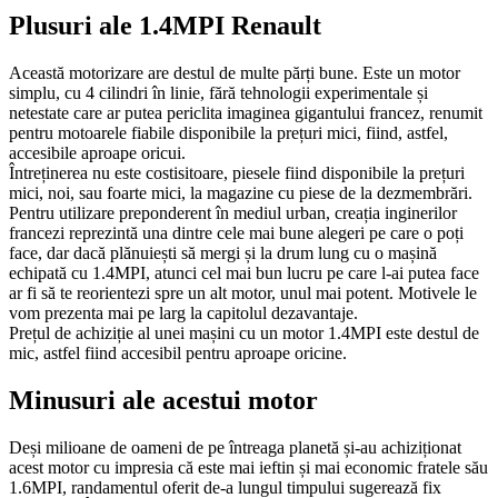
Plusuri ale 1.4MPI Renault
Această motorizare are destul de multe părți bune. Este un motor
simplu, cu 4 cilindri în linie, fără tehnologii experimentale și
netestate care ar putea periclita imaginea gigantului francez, renumit
pentru motoarele fiabile disponibile la prețuri mici, fiind, astfel,
accesibile aproape oricui.
Întreținerea nu este costisitoare, piesele fiind disponibile la prețuri
mici, noi, sau foarte mici, la magazine cu piese de la dezmembrări.
Pentru utilizare preponderent în mediul urban, creația inginerilor
francezi reprezintă una dintre cele mai bune alegeri pe care o poți
face, dar dacă plănuiești să mergi și la drum lung cu o mașină
echipată cu 1.4MPI, atunci cel mai bun lucru pe care l-ai putea face
ar fi să te reorientezi spre un alt motor, unul mai potent. Motivele le
vom prezenta mai pe larg la capitolul dezavantaje.
Prețul de achiziție al unei mașini cu un motor 1.4MPI este destul de
mic, astfel fiind accesibil pentru aproape oricine.
Minusuri ale acestui motor
Deși milioane de oameni de pe întreaga planetă și-au achiziționat
acest motor cu impresia că este mai ieftin și mai economic fratele său
1.6MPI, randamentul oferit de-a lungul timpului sugerează fix