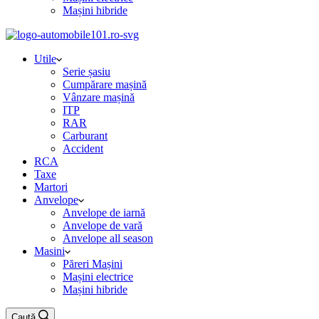
Mașini hibride
Utile
Serie șasiu
Cumpărare mașină
Vânzare mașină
ITP
RAR
Carburant
Accident
RCA
Taxe
Martori
Anvelope
Anvelope de iarnă
Anvelope de vară
Anvelope all season
Masini
Păreri Mașini
Mașini electrice
Mașini hibride
Caută