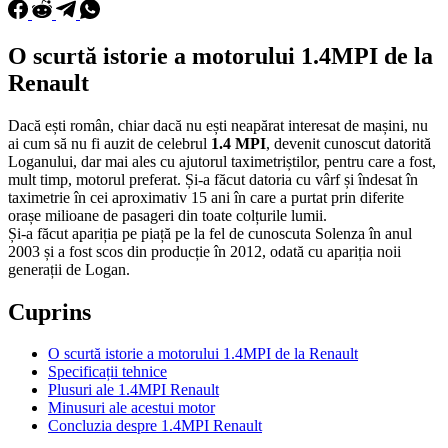
O scurtă istorie a motorului 1.4MPI de la
Renault
Dacă ești român, chiar dacă nu ești neapărat interesat de mașini, nu
ai cum să nu fi auzit de celebrul
1.4 MPI
, devenit cunoscut datorită
Loganului, dar mai ales cu ajutorul taximetriștilor, pentru care a fost,
mult timp, motorul preferat. Și-a făcut datoria cu vârf și îndesat în
taximetrie în cei aproximativ 15 ani în care a purtat prin diferite
orașe milioane de pasageri din toate colțurile lumii.
Și-a făcut apariția pe piață pe la fel de cunoscuta Solenza în anul
2003 și a fost scos din producție în 2012, odată cu apariția noii
generații de Logan.
Cuprins
O scurtă istorie a motorului 1.4MPI de la Renault
Specificații tehnice
Plusuri ale 1.4MPI Renault
Minusuri ale acestui motor
Concluzia despre 1.4MPI Renault