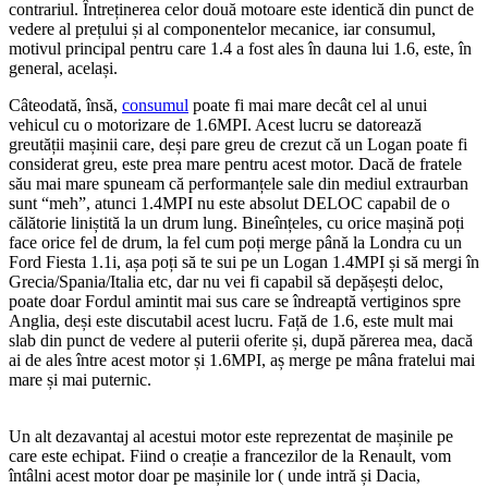
contrariul. Întreținerea celor două motoare este identică din punct de
vedere al prețului și al componentelor mecanice, iar consumul,
motivul principal pentru care 1.4 a fost ales în dauna lui 1.6, este, în
general, același.
Câteodată, însă,
consumul
poate fi mai mare decât cel al unui
vehicul cu o motorizare de 1.6MPI. Acest lucru se datorează
greutății mașinii care, deși pare greu de crezut că un Logan poate fi
considerat greu, este prea mare pentru acest motor. Dacă de fratele
său mai mare spuneam că performanțele sale din mediul extraurban
sunt “meh”, atunci 1.4MPI nu este absolut DELOC capabil de o
călătorie liniștită la un drum lung. Bineînțeles, cu orice mașină poți
face orice fel de drum, la fel cum poți merge până la Londra cu un
Ford Fiesta 1.1i, așa poți să te sui pe un Logan 1.4MPI și să mergi în
Grecia/Spania/Italia etc, dar nu vei fi capabil să depășești deloc,
poate doar Fordul amintit mai sus care se îndreaptă vertiginos spre
Anglia, deși este discutabil acest lucru. Față de 1.6, este mult mai
slab din punct de vedere al puterii oferite și, după părerea mea, dacă
ai de ales între acest motor și 1.6MPI, aș merge pe mâna fratelui mai
mare și mai puternic.
Un alt dezavantaj al acestui motor este reprezentat de mașinile pe
care este echipat. Fiind o creație a francezilor de la Renault, vom
întâlni acest motor doar pe mașinile lor ( unde intră și Dacia,