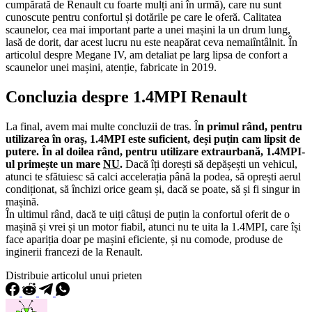
cumpărată de Renault cu foarte mulți ani în urmă), care nu sunt
cunoscute pentru confortul și dotările pe care le oferă. Calitatea
scaunelor, cea mai important parte a unei mașini la un drum lung,
lasă de dorit, dar acest lucru nu este neapărat ceva nemaiîntâlnit. În
articolul despre Megane IV, am detaliat pe larg lipsa de confort a
scaunelor unei mașini, atenție, fabricate in 2019.
Concluzia despre 1.4MPI Renault
La final, avem mai multe concluzii de tras. Î
n primul rând, pentru
utilizarea în oraș, 1.4MPI este suficient, deși puțin cam lipsit de
putere. În al doilea rând, pentru utilizare extraurbană, 1.4MPI-
ul primește un mare
NU
.
Dacă îți dorești să depășești un vehicul,
atunci te sfătuiesc să calci accelerația până la podea, să oprești aerul
condiționat, să închizi orice geam și, dacă se poate, să și fi singur in
mașină.
În ultimul rând, dacă te uiți câtuși de puțin la confortul oferit de o
mașină și vrei și un motor fiabil, atunci nu te uita la 1.4MPI, care își
face apariția doar pe mașini eficiente, și nu comode, produse de
inginerii francezi de la Renault.
Distribuie articolul unui prieten