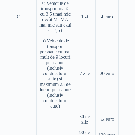
a) Vehicule de
transport marfa
cu 3,5 t mai mic
C
1 zi
4 euro
decât MTMA
mai mic sau egal
cu 7,5 t
b) Vehicule de
transport
persoane cu mai
mult de 9 locuri
pe scaune
(inclusiv
conducatorul
7 zile
20 euro
auto) si
maximum 23 de
locuri pe scaune
(inclusiv
conducatorul
auto)
30 de
52 euro
zile
90 de