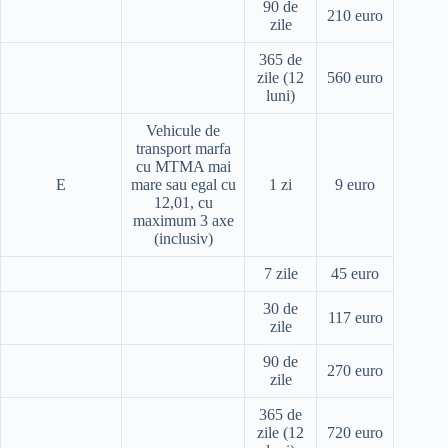
90 de
210 euro
zile
365 de
zile (12
560 euro
luni)
Vehicule de
transport marfa
cu MTMA mai
E
mare sau egal cu
1 zi
9 euro
12,01, cu
maximum 3 axe
(inclusiv)
7 zile
45 euro
30 de
117 euro
zile
90 de
270 euro
zile
365 de
zile (12
720 euro