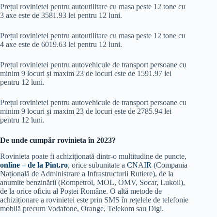
Prețul rovinietei pentru autoutilitare cu masa peste 12 tone cu
3 axe este de 3581.93 lei pentru 12 luni.
Prețul rovinietei pentru autoutilitare cu masa peste 12 tone cu
4 axe este de 6019.63 lei pentru 12 luni.
Prețul rovinietei pentru autovehicule de transport persoane cu
minim 9 locuri și maxim 23 de locuri este de 1591.97 lei
pentru 12 luni.
Prețul rovinietei pentru autovehicule de transport persoane cu
minim 9 locuri și maxim 23 de locuri este de 2785.94 lei
pentru 12 luni.
De unde cumpăr rovinieta în 2023?
Rovinieta poate fi achiziționată dintr-o multitudine de puncte,
online – de la Pint.ro
, orice subunitate a
CN
A
IR
(Compania
Națională de Administrare a Infrastructurii Rutiere), de la
anumite benzinării (Rompetrol, MOL, OMV, Socar, Lukoil),
de la orice oficiu al Poștei Române. O altă metode de
achiziționare a rovinietei este prin SMS în rețelele de telefonie
mobilă precum Vodafone, Orange, Telekom sau Digi.