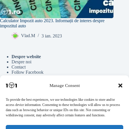
Calculator Impozit auto 2023. Informații de interes despre
impozitul auto
Vlad.M
3 ian. 2023
Despre website
Despre noi
Contact
Follow Facebook
Follow Google News
Follow Youtube
Manage Consent
Follow Tiktok
To provide the best experiences, we use technologies like cookies to store and/or
access device information. Consenting to these technologies will allow us to process
Parteneriate
data such as browsing behavior or unique IDs on this site. Not consenting or
Publicitate
withdrawing consent, may adversely affect certain features and functions.
Scrie pentru noi
Documente Auto
Statistici Blog