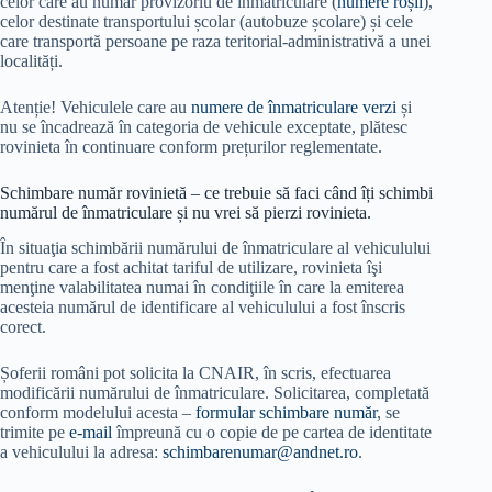
celor care au număr provizoriu de înmatriculare (
numere roșii
),
celor destinate transportului școlar (autobuze școlare) și cele
care transportă persoane pe raza teritorial-administrativă a unei
localități.
Atenție! Vehiculele care au
numere de înmatriculare verzi
și
nu se încadrează în categoria de vehicule exceptate, plătesc
rovinieta în continuare conform prețurilor reglementate.
Schimbare număr rovinietă – ce trebuie să faci când îți schimbi
numărul de înmatriculare și nu vrei să pierzi rovinieta.
În situaţia schimbării numărului de înmatriculare al vehiculului
pentru care a fost achitat tariful de utilizare, rovinieta îşi
menţine valabilitatea numai în condiţiile în care la emiterea
acesteia numărul de identificare al vehiculului a fost înscris
corect.
Șoferii români pot solicita la CNAIR, în scris, efectuarea
modificării numărului de înmatriculare. Solicitarea, completată
conform modelului acesta –
formular schimbare număr
, se
trimite pe
e-mail
împreună cu o copie de pe cartea de identitate
a vehiculului la adresa:
schimbarenumar@andnet.ro
.