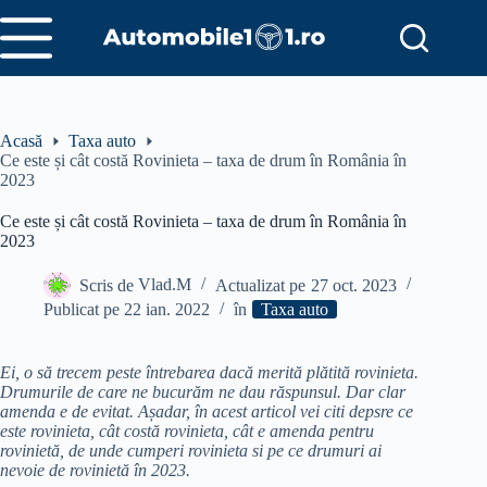
Sari
la
conținut
Acasă
Taxa auto
Ce este și cât costă Rovinieta – taxa de drum în România în
2023
Ce este și cât costă Rovinieta – taxa de drum în România în
2023
Scris de
Vlad.M
Actualizat pe
27 oct. 2023
Publicat pe
22 ian. 2022
în
Taxa auto
Ei, o să trecem peste întrebarea dacă merită plătită rovinieta.
Drumurile de care ne bucurăm ne dau răspunsul. Dar clar
amenda e de evitat. Așadar, în acest articol vei citi depsre ce
este rovinieta, cât costă rovinieta, cât e amenda pentru
rovinietă, de unde cumperi rovinieta si pe ce drumuri ai
nevoie de rovinietă în 2023.