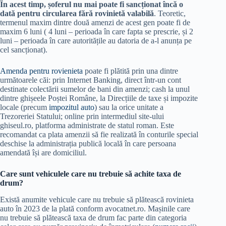
În acest timp, șoferul nu mai poate fi sancționat încă o
dată pentru circularea fără rovinietă valabilă
. Teoretic,
termenul maxim dintre două amenzi de acest gen poate fi de
maxim 6 luni ( 4 luni – perioada în care fapta se prescrie, și 2
luni – perioada în care autoritățile au datoria de a-l anunța pe
cel sancționat).
Amenda pentru rovienieta
poate fi plătită prin una dintre
următoarele căi: prin Internet Banking, direct într-un cont
destinate colectării sumelor de bani din amenzi; cash la unul
dintre ghișeele Poștei Române, la Direcțiile de taxe și impozite
locale (precum
impozitul auto
) sau la orice unitate a
Trezoreriei Statului; online prin intermediul site-ului
ghiseul.ro, platforma administrate de statul roman. Este
recomandat ca plata amenzii să fie realizată în conturile special
deschise la administrația publică locală în care persoana
amendată își are domiciliul.
Care sunt vehiculele care nu trebuie să achite taxa de
drum?
Există anumite vehicule care nu trebuie să plătească rovinieta
auto în 2023 de la plată conform avocatnet.ro. Mașinile care
nu trebuie să plătească taxa de drum fac parte din categoria