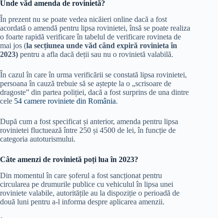
Unde văd amenda de rovinietă?
În prezent nu se poate vedea nicăieri online dacă a fost
acordată o amendă pentru lipsa rovinietei, însă se poate realiza
o foarte rapidă verificare în tabelul de verificare rovineta de
mai jos (
la secțiunea unde văd când expiră rovinieta în
2023)
pentru a afla dacă deții sau nu o rovinietă valabilă.
În cazul în care în urma verificării se constată lipsa rovinietei,
persoana în cauză trebuie să se aștepte la o „scrisoare de
dragoste” din partea poliției, dacă a fost surprins de una dintre
cele
54 camere roviniete din România
.
După cum a fost specificat și anterior, amenda pentru lipsa
rovinietei fluctuează între 250 și 4500 de lei, în funcție de
categoria autoturismului.
Câte amenzi de rovinietă poți lua în 2023?
Din momentul în care șoferul a fost sancționat pentru
circularea pe drumurile publice cu vehiculul în lipsa unei
roviniete valabile, autoritățile au la dispoziție o perioadă de
două luni pentru a-l informa despre aplicarea amenzii.