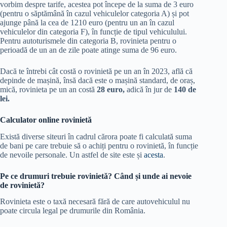
vorbim despre tarife, acestea pot începe de la suma de 3 euro
(pentru o săptămână în cazul vehiculelor categoria A) și pot
ajunge până la cea de 1210 euro (pentru un an în cazul
vehiculelor din categoria F), în funcție de tipul vehiculului.
Pentru autoturismele din categoria B, rovinieta pentru o
perioadă de un an de zile poate atinge suma de 96 euro.
Dacă te întrebi cât costă o rovinietă pe un an în 2023, află că
depinde de mașină, însă dacă este o mașină standard, de oraș,
mică, rovinieta pe un an costă
28 euro,
adică în jur de
140 de
lei.
Calculator online rovinietă
Există diverse siteuri în cadrul cărora poate fi calculată suma
de bani pe care trebuie să o achiți pentru o rovinietă, în funcție
de nevoile personale. Un astfel de site este și
acesta
.
Pe ce drumuri trebuie rovinietă? Când și unde ai nevoie
de rovinietă?
Rovinieta este o taxă necesară fără de care autovehiculul nu
poate circula legal pe drumurile din România.