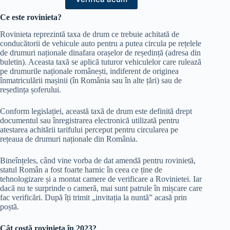
Ce este rovinieta?
Rovinieta reprezintă taxa de drum ce trebuie achitată de
conducătorii de vehicule auto pentru a putea circula pe rețelele
de drumuri naționale dinafara orașelor de reședință (adresa din
buletin). Aceasta taxă se aplică tuturor vehiculelor care rulează
pe drumurile naționale românești, indiferent de originea
înmatriculării mașinii (în România sau în alte țări) sau de
reședința șoferului.
Conform legislației, această taxă de drum este definită drept
documentul sau înregistrarea electronică utilizată pentru
atestarea achitării tarifului perceput pentru circularea pe
rețeaua de drumuri naționale din România.
Bineînțeles, când vine vorba de dat amendă pentru rovinietă,
statul Român a fost foarte harnic în ceea ce ține de
tehnologizare și a montat camere de verificare a Rovinietei. Iar
dacă nu te surprinde o cameră, mai sunt patrule în mișcare care
fac verificări. După îți trimit „invitația la nuntă” acasă prin
poștă.
Cât costă rovinieta în 2023?