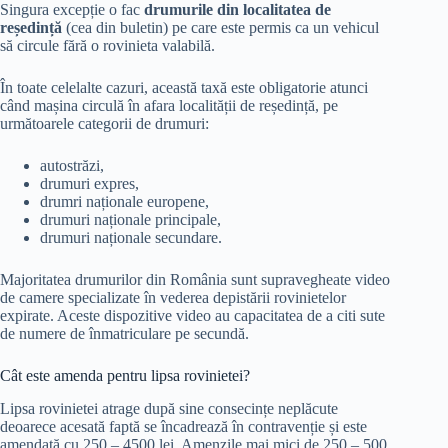
Singura excepție o fac
drumurile din localitatea de
reședință
(cea din buletin) pe care este permis ca un vehicul
să circule fără o rovinieta valabilă.
În toate celelalte cazuri, această taxă este obligatorie atunci
când mașina circulă în afara localității de reședință, pe
următoarele categorii de drumuri:
autostrăzi,
drumuri expres,
drumri naționale europene,
drumuri naționale principale,
drumuri naționale secundare.
Majoritatea drumurilor din România sunt supravegheate video
de camere specializate în vederea depistării rovinietelor
expirate. Aceste dispozitive video au capacitatea de a citi sute
de numere de înmatriculare pe secundă.
Cât este amenda pentru lipsa rovinietei?
Lipsa rovinietei atrage după sine consecințe neplăcute
deoarece acesată faptă se încadrează în contravenție și este
amendată cu 250 – 4500 lei. Amenzile mai mici de 250 – 500