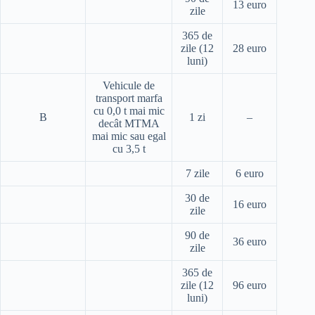
13 euro
zile
365 de
zile (12
28 euro
luni)
Vehicule de
transport marfa
cu 0,0 t mai mic
B
1 zi
–
decât MTMA
mai mic sau egal
cu 3,5 t
7 zile
6 euro
30 de
16 euro
zile
90 de
36 euro
zile
365 de
zile (12
96 euro
luni)