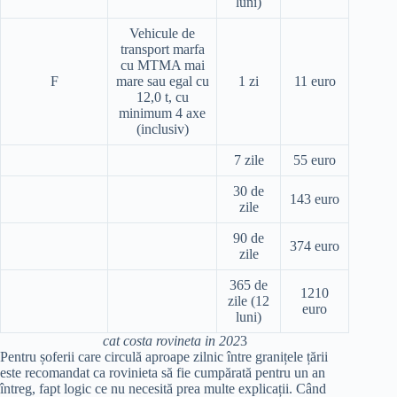
luni)
Vehicule de
transport marfa
cu MTMA mai
F
mare sau egal cu
1 zi
11 euro
12,0 t, cu
minimum 4 axe
(inclusiv)
7 zile
55 euro
30 de
143 euro
zile
90 de
374 euro
zile
365 de
1210
zile (12
euro
luni)
cat costa rovineta in 202
3
Pentru șoferii care circulă aproape zilnic între granițele țării
este recomandat ca rovinieta să fie cumpărată pentru un an
întreg, fapt logic ce nu necesită prea multe explicații. Când