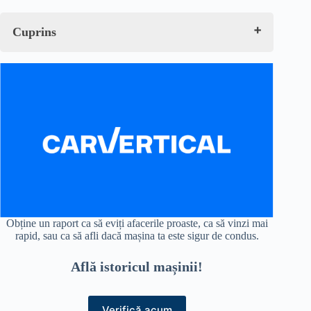
Cuprins
Ce este rovinieta?
Cât costă rovinieta în 2023?
De unde cumpăr rovinieta în 2023?
Unde văd când expiră rovinieta în 2023?
Calculator Tabel Rovinietă 2023
Cât costă o rovinieta pe un an în 2023?
Calculator online rovinietă
Pe ce drumuri trebuie rovinietă? Când și unde ai nevoie
de rovinietă?
Cât este amenda pentru lipsa rovinietei?
Unde văd amenda de rovinietă?
Câte amenzi de rovinietă poți lua în 2023?
Care sunt vehiculele care nu trebuie să achite taxa de
drum?
Obține un raport ca să eviți afacerile proaste, ca să vinzi mai
Schimbare număr rovinietă – ce trebuie să faci când îți
rapid, sau ca să afli dacă mașina ta este sigur de condus.
schimbi numărul de înmatriculare și nu vrei să pierzi
rovinieta.
Află istoricul mașinii!
Verifică acum