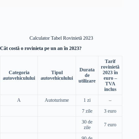
Calculator Tabel Rovinietă 2023
Cât costă o rovinieta pe un an în 2023?
Tarif
rovinietă
Durata
Categoria
Tipul
2023 în
de
autovehiculului
autovehiculului
euro –
utilizare
TVA
inclus
A
Autoturisme
1 zi
–
7 zile
3 euro
30 de
7 euro
zile
90 de