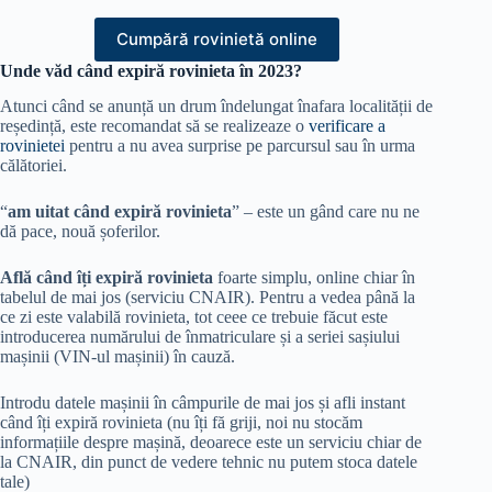
Cumpără rovinietă online
Unde văd când expiră rovinieta în 2023?
Atunci când se anunță un drum îndelungat înafara localității de
reședință, este recomandat să se realizeaze o
verificare a
rovinietei
pentru a nu avea surprise pe parcursul sau în urma
călătoriei.
“
am uitat c
ând expiră rovinieta
” – este un gând care nu ne
dă pace, nouă șoferilor.
Află când îți expiră rovinieta
foarte simplu, online chiar în
tabelul de mai jos (serviciu CNAIR). Pentru a vedea până la
ce zi este valabilă rovinieta, tot ceee ce trebuie făcut este
introducerea numărului de înmatriculare și a seriei sașiului
mașinii (VIN-ul mașinii) în cauză.
Introdu datele mașinii în câmpurile de mai jos și afli instant
când îți expiră rovinieta (nu îți fă griji, noi nu stocăm
informațiile despre mașină, deoarece este un serviciu chiar de
la CNAIR, din punct de vedere tehnic nu putem stoca datele
tale)