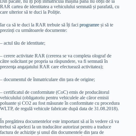
Din păcate, nu îți poți înmatricula mașina până nu obții de la
RAR cartea de identitatea a vehiculului semnată și parafată, cu
care ulterior să te duci la Poliție.
Iar ca să te duci la RAR trebuie să îți faci
programre
și să te
prezinți cu următoarele documente:
– actul tău de identitate;
– cerere activitate RAR (cererea se va completa olograf de
către solicitant pe propria sa răspundere, va fi semnată în
prezenţa angajatului RAR care efectuează activitatea);
– documentul de înmatriculare din țara de origine;
– certificatul de conformitate (CoC) emis de producătorul
vehiculului (obligatoriu pentru vehiculele ale căror emisii
poluante și CO2 au fost măsurate în conformitate cu procedura
WLTP, de regulă vehicule fabricate după data de 31.08.2018).
În pregătirea documentelor este important să ai în vedere că va
trebui să apelezi la un traducător autorizat pentru a traduce
factura de achiziție și unul din documentele din țara de