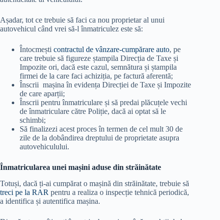
Așadar, tot ce trebuie să faci ca nou proprietar al unui
autovehicul când vrei să-l înmatriculez este să:
Întocmești
contractul de vânzare-cumpărare auto
, pe
care trebuie să figureze ștampila Direcția de Taxe și
Impozite ori, dacă este cazul, semnătura și ștampila
firmei de la care faci achiziția, pe factură aferentă;
Înscrii mașina în evidența Direcției de Taxe și Impozite
de care aparții;
Înscrii pentru înmatriculare și să predai plăcuțele vechi
de înmatriculare către Poliție, dacă ai optat să le
schimbi;
Să finalizezi acest proces în termen de cel mult 30 de
zile de la dobândirea dreptului de proprietate asupra
autovehiculului.
Înmatricularea unei mașini aduse din străinătate
Totuși, dacă ți-ai cumpărat o mașină din străinătate, trebuie să
treci pe la RAR
pentru a realiza o inspecție tehnică periodică,
a identifica și autentifica mașina.