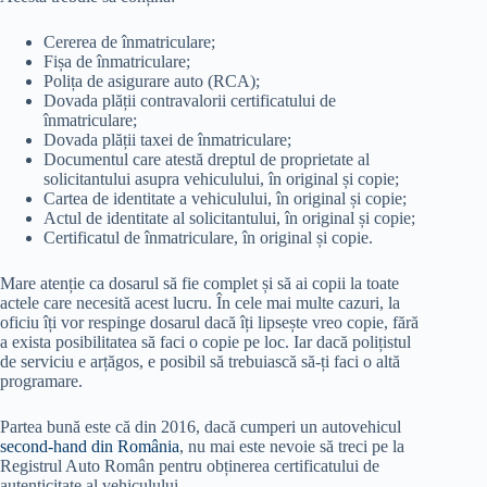
Cererea de înmatriculare;
Fișa de înmatriculare;
Polița de asigurare auto (RCA);
Dovada plății contravalorii certificatului de
înmatriculare;
Dovada plății taxei de înmatriculare;
Documentul care atestă dreptul de proprietate al
solicitantului asupra vehiculului, în original și copie;
Cartea de identitate a vehiculului, în original și copie;
Actul de identitate al solicitantului, în original și copie;
Certificatul de înmatriculare, în original și copie.
Mare atenție ca dosarul să fie complet și să ai copii la toate
actele care necesită acest lucru. În cele mai multe cazuri, la
oficiu îți vor respinge dosarul dacă îți lipsește vreo copie, fără
a exista posibilitatea să faci o copie pe loc. Iar dacă polițistul
de serviciu e arțăgos, e posibil să trebuiască să-ți faci o altă
programare.
Partea bună este că din 2016, dacă cumperi un autovehicul
second-hand din România
, nu mai este nevoie să treci pe la
Registrul Auto Român pentru obținerea certificatului de
autenticitate al vehiculului.