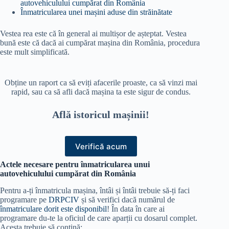
autovehiculului cumpărat din România
Înmatricularea unei mașini aduse din străinătate
Vestea rea este că în general ai multișor de așteptat. Vestea
bună este că dacă ai cumpărat mașina din România, procedura
este mult simplificată.
Obține un raport ca să eviți afacerile proaste, ca să vinzi mai
rapid, sau ca să afli dacă mașina ta este sigur de condus.
Află istoricul mașinii!
Verifică acum
Actele necesare pentru înmatricularea unui
autovehiculului cumpărat din România
Pentru a-ți înmatricula mașina, întâi și întâi trebuie să-ți faci
programare pe
DRPCIV
și să verifici dacă numărul de
înmatriculare dorit este disponibil
! În data în care ai
programare du-te la oficiul de care aparții cu dosarul complet.
Acesta trebuie să conțină: