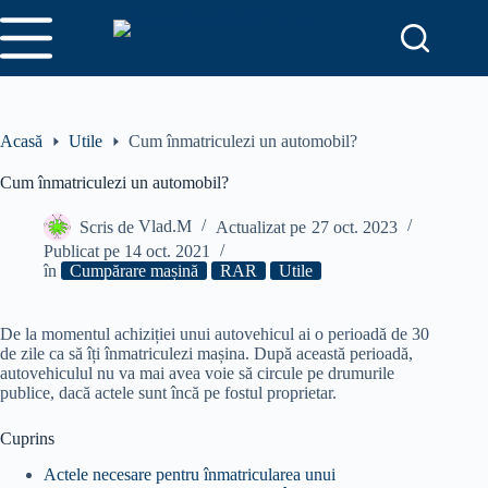
Sari
la
conținut
Acasă
Utile
Cum înmatriculezi un automobil?
Cum înmatriculezi un automobil?
Scris de
Vlad.M
Actualizat pe
27 oct. 2023
Publicat pe
14 oct. 2021
în
Cumpărare mașină
RAR
Utile
De la momentul achiziției unui autovehicul ai o perioadă de 30
de zile ca să îți înmatriculezi mașina. După această perioadă,
autovehiculul nu va mai avea voie să circule pe drumurile
publice, dacă actele sunt încă pe fostul proprietar.
Cuprins
Actele necesare pentru înmatricularea unui