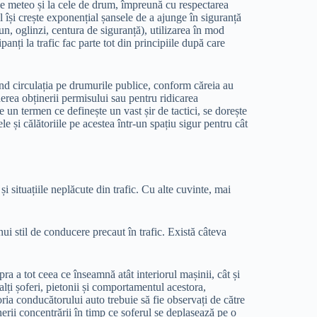
le meteo și la cele de drum, împreună cu respectarea
ul își crește exponențial șansele de a ajunge în siguranță
un, oglinzi, centura de siguranță), utilizarea în mod
ipanți la trafic fac parte tot din principiile după care
nd circulația pe drumurile publice, conform căreia au
erea obținerii permisului sau pentru ridicarea
un termen ce definește un vast șir de tactici, se dorește
le și călătoriile pe acestea într-un spațiu sigur pentru cât
i situațiile neplăcute din trafic. Cu alte cuvinte, mai
nui stil de conducere precaut în trafic. Există câteva
ra a tot ceea ce înseamnă atât interiorul mașinii, cât și
alți șoferi, pietonii și comportamentul acestora,
oria conducătorului auto trebuie să fie observați de către
nerii concentrării în timp ce șoferul se deplasează pe o