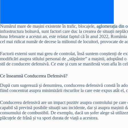
Numărul mare de mașini existente în trafic, blocajele,
aglomerația din o
infrastructura bolnavă, sunt factori care duc la crearea de situații neplă
luna februarie a acestui an, este relatat faptul că în anul 2022, Români
cel mai ridicat număr de decese la milionul de locuitori, provocate de a
Factorii externi sunt mai greu de controlat, însă suntem conștienți de exi
modificări asupra stilului personal de „stăpânire” a mașinii, adoptând o 
stil de conducere defensivă. Ce este și cum se manifestă vom afla în c
Ce înseamnă Conducerea Defensivă?
După cum sugerează și denumirea, conducerea defensivă constă în adopta
fiind concentrat asupra minimizării riscurilor la care este expus atât el, câ
Conducerea defensivă are un impact pozitiv asupra controlului pe care c
capabil să prevină posibile situații sau incidente, dar și asupra mașinii da
consumului de combustibil. De exemplu, dacă un șofer alege să utilize
plăcuțele de frână și va spori durata de viață a acestora.