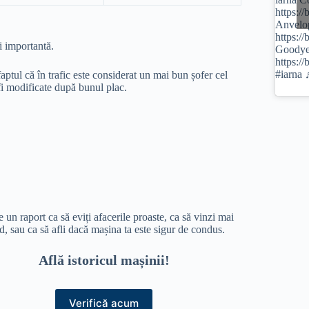
https:/
Anvelo
https:/
ai importantă.
Goody
https:
#iarna
aptul că în trafic este considerat un mai bun șofer cel
t fi modificate după bunul plac.
 un raport ca să eviți afacerile proaste, ca să vinzi mai
d, sau ca să afli dacă mașina ta este sigur de condus.
Află istoricul mașinii!
Verifică acum