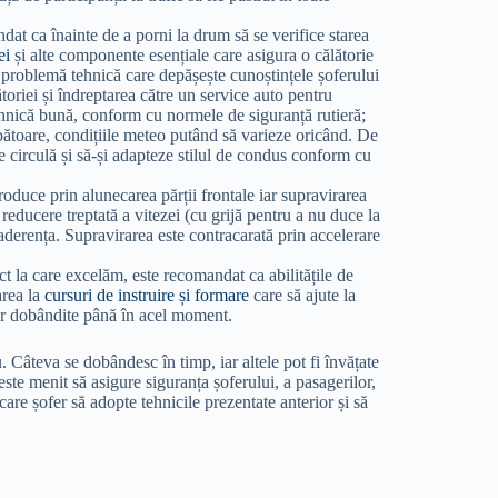
dat ca înainte de a porni la drum să se verifice starea
ei
și alte componente esențiale care asigura o călătorie
o problemă tehnică care depășește cunoștințele șoferului
oriei și îndreptarea către un service auto pentru
tehnică bună, conform cu normele de siguranță rutieră;
ătoare, condițiile meteo putând să varieze oricând. De
e circulă și să-și adapteze stilul de condus conform cu
produce prin alunecarea părții frontale iar supravirarea
reducere treptată a vitezei (cu grijă pentru a nu duce la
 aderența. Supravirarea este contracarată prin accelerare
ct la care excelăm, este recomandat ca abilitățile de
area la
cursuri de instruire și form
are
care să ajute la
elor dobândite până în acel moment.
. Câteva se dobândesc în timp, iar altele pot fi învățate
ste menit să asigure siguranța șoferului, a pasagerilor,
ecare șofer să adopte tehnicile prezentate anterior și să