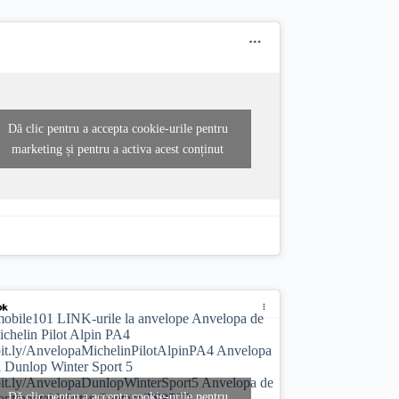
Dă clic pentru a accepta cookie-urile pentru
marketing și pentru a activa acest conținut
obile101
LINK-urile la anvelope Anvelopa de
ichelin Pilot Alpin PA4
/bit.ly/AnvelopaMichelinPilotAlpinPA4 Anvelopa
a Dunlop Winter Sport 5
/bit.ly/AnvelopaDunlopWinterSport5 Anvelopa de
Dă clic pentru a accepta cookie-urile pentru
ontinental Winter Contact TS870P