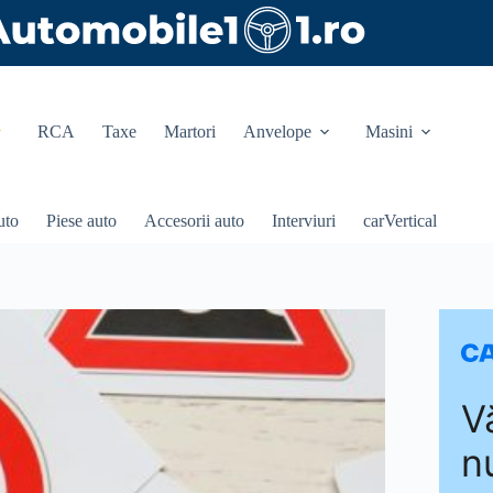
RCA
Taxe
Martori
Anvelope
Masini
uto
Piese auto
Accesorii auto
Interviuri
carVertical