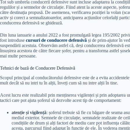
Tot sub umbrela conducerii defensive sunt incluse adaptarea la condiții
regulilor și a semnelor de circulație. Fiind atent la aceste aspecte, șofer
către destinația propusă. De asemenea, verificarea poziției la volan (sca
activ și corect a semnalizatoarelor, anticiparea acțiunilor celorlalți partic
conducerea defensivă se ghidează.
Din luna ianuarie a anului 2022 a fost promulgată legea 195/2002 privi
fost introduse
cursuri de conducere defensivă
și de prim-ajutor în ved
suspendării acestuia. Observăm astfel că, deși conducerea defensivă este 
însușirea acestora de către fiecare șofer, pentru a transforma astfel șosele
mai multe persoane.
Tehnici de bază de Conducere Defensivă
Scopul principal al conducătorului defensive este de a evita accidentele ș
mult decât să nu intri tu în alții, înveți cum să nu intre alții în tine.
Acest lucru este realizabil prin menținerea vigilenței și prin adoptarea u
tactici care pot ajuta șoferul să dezvolte acest tip de comportament:
atenție și vigilență
: șoferul trebuie să fie cu băgare de seama asup
mediul exterior. Semnele de circulație, semnalele realizate de ceil
condițiile de drum și alți factori de mediu care pot influența călăt
acesta, parcursul fiind adaptat în funcție de ele. În vederea menți