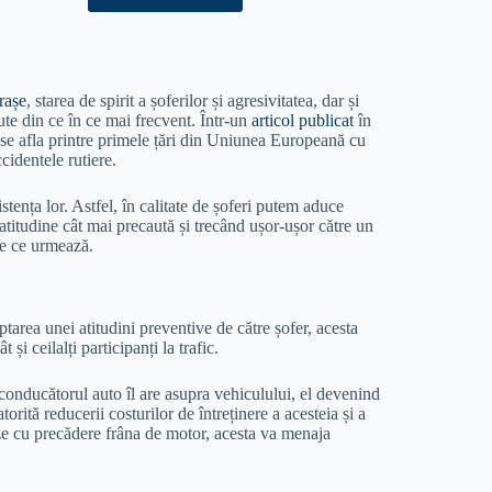
rașe
, starea de spirit a șoferilor și agresivitatea, dar și
cute din ce în ce mai frecvent. Într-un
articol publicat
în
a se afla printre primele țări din Uniunea Europeană cu
ccidentele rutiere.
stența lor. Astfel, în calitate de șoferi putem aduce
atitudine cât mai precaută și trecând ușor-ușor către un
ele ce urmează.
rea unei atitudini preventive de către șofer, acesta
t și ceilalți participanți la trafic.
onducătorul auto îl are asupra vehiculului, el devenind
torită reducerii costurilor de întreținere a acesteia și a
ze cu precădere frâna de motor, acesta va menaja