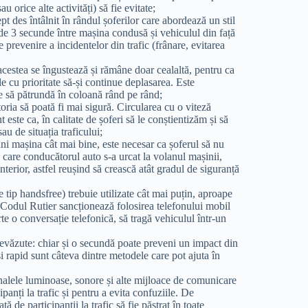
u orice alte activități) să fie evitate;
pt des întâlnit în rândul șoferilor care abordează un stil
e 3 secunde între mașina condusă și vehiculul din față
 prevenire a incidentelor din trafic (frânare, evitarea
cestea se îngustează și rămâne doar cealaltă, pentru ca
le cu prioritate să-și continue deplasarea. Este
ate să pătrundă în coloană rând pe rând;
toria să poată fi mai sigură. Circularea cu o viteză
 este ca, în calitate de șoferi să le conștientizăm și să
au de situația traficului;
âni mașina cât mai bine, este necesar ca șoferul să nu
 care conducătorul auto s-a urcat la volanul mașinii,
nterior, astfel reușind să crească atât gradul de siguranță
de tip handsfree) trebuie utilizate cât mai puțin, aproape
u. Codul Rutier sancționează folosirea telefonului mobil
te o conversație telefonică, să tragă vehiculul într-un
revăzute: chiar și o secundă poate preveni un impact din
i rapid sunt câteva dintre metodele care pot ajuta în
nalele luminoase, sonore și alte mijloace de comunicare
cipanți la trafic și pentru a evita confuziile. De
 de participanții la trafic să fie păstrat în toate