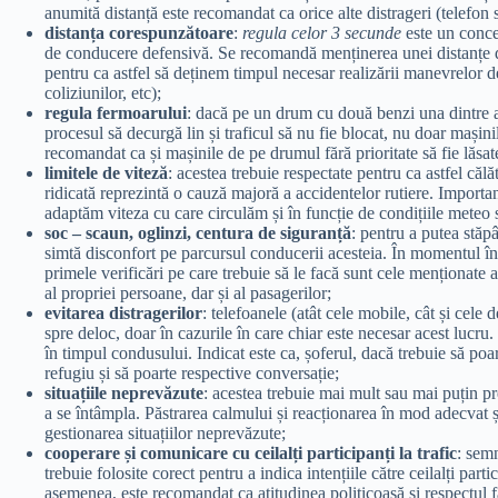
anumită distanță este recomandat ca orice alte distrageri (telefon sa
distanța corespunzătoare
:
regula celor 3 secunde
este un conce
de conducere defensivă. Se recomandă menținerea unei distanțe d
pentru ca astfel să deținem timpul necesar realizării manevrelor de
coliziunilor, etc);
regula fermoarului
: dacă pe un drum cu două benzi una dintre a
procesul să decurgă lin și traficul să nu fie blocat, nu doar mașini
recomandat ca și mașinile de pe drumul fără prioritate să fie lăs
limitele de viteză
: acestea trebuie respectate pentru ca astfel călă
ridicată reprezintă o cauză majoră a accidentelor rutiere. Important
adaptăm viteza cu care circulăm și în funcție de condițiile meteo s
soc – scaun, oglinzi, centura de siguranță
: pentru a putea stăp
simtă disconfort pe parcursul conducerii acesteia. În momentul în
primele verificări pe care trebuie să le facă sunt cele menționate a
al propriei persoane, dar și al pasagerilor;
evitarea distragerilor
: telefoanele (atât cele mobile, cât și cele 
spre deloc, doar în cazurile în care chiar este necesar acest lucr
în timpul condusului. Indicat este ca, șoferul, dacă trebuie să poar
refugiu și să poarte respective conversație;
situațiile neprevăzute
: acestea trebuie mai mult sau mai puțin p
a se întâmpla. Păstrarea calmului și reacționarea în mod adecvat ș
gestionarea situațiilor neprevăzute;
cooperare și comunicare cu ceilalți participanți la trafic
: sem
trebuie folosite corect pentru a indica intențiile către ceilalți parti
asemenea, este recomandat ca atitudinea politicoasă și respectul față