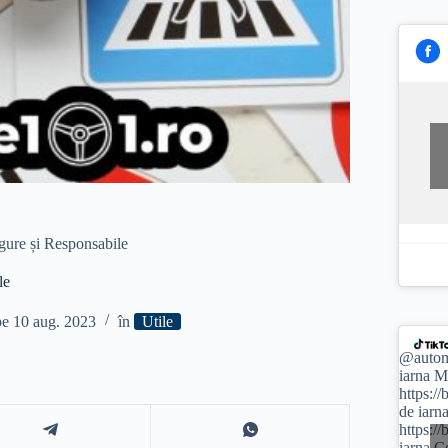
gure și Responsabile
ile
pe
10 aug. 2023
în
Utile
@autom
iarna M
https:/
de iarn
https:/
iarna C