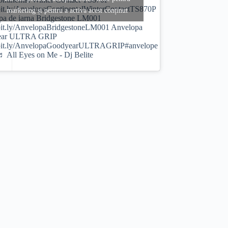
/bit.ly/AnvelopaContinentalWinterContactTS870P
marketing și pentru a activa acest conținut
pa de iarna Bridgestone LM001
/bit.ly/AnvelopaBridgestoneLM001 Anvelopa
ear ULTRA GRIP
//bit.ly/AnvelopaGoodyearULTRAGRIP
#anvelope
♬ All Eyes on Me - Dj Belite