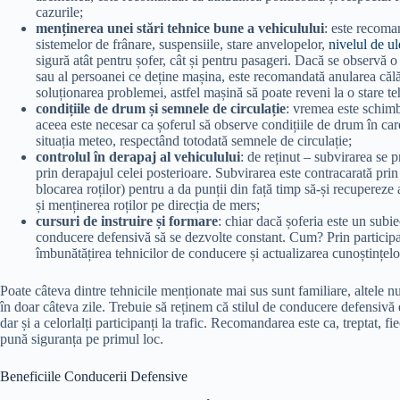
cazurile;
menținerea unei stări tehnice bune a vehiculului
: este recoman
sistemelor de frânare, suspensiile, stare anvelopelor,
nivelul de ul
sigură atât pentru șofer, cât și pentru pasageri. Dacă se observă 
sau al persoanei ce deține mașina, este recomandată anularea călăt
soluționarea problemei, astfel mașină să poate reveni la o stare 
condițiile de drum și semnele de circulație
: vremea este schimb
aceea este necesar ca șoferul să observe condițiile de drum în car
situația meteo, respectând totodată semnele de circulație;
controlul în derapaj al vehiculului
: de reținut – subvirarea se 
prin derapajul celei posterioare. Subvirarea este contracarată prin 
blocarea roților) pentru a da punții din față timp să-și recupereze
și menținerea roților pe direcția de mers;
cursuri de instruire și formare
: chiar dacă șoferia este un subie
conducere defensivă să se dezvolte constant. Cum? Prin particip
îmbunătățirea tehnicilor de conducere și actualizarea cunoștinț
Poate câteva dintre tehnicile menționate mai sus sunt familiare, altele nu
în doar câteva zile. Trebuie să reținem că stilul de conducere defensivă e
dar și a celorlalți participanți la trafic. Recomandarea este ca, treptat, fi
pună siguranța pe primul loc.
Beneficiile Conducerii Defensive