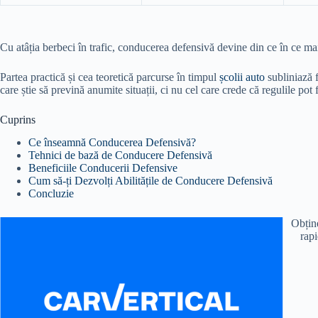
Cu atâția berbeci în trafic, conducerea defensivă devine din ce în ce m
Partea practică și cea teoretică parcurse în timpul
școlii auto
subliniază f
care știe să prevină anumite situații, ci nu cel care crede că regulile po
Cuprins
Ce înseamnă Conducerea Defensivă?
Tehnici de bază de Conducere Defensivă
Beneficiile Conducerii Defensive
Cum să-ți Dezvolți Abilitățile de Conducere Defensivă
Concluzie
Obține
rapi